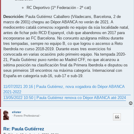
RC Deportivo (1ª Federación - 2ª cat)
Descrición:
Paula Gutiérrez Caballero (Viladecans, Barcelona, 2 de
marzo de 2001) chegou ao Dépor ABANCA no verán de 2021. A
mediocentro catalá comezou xogando no equipo da súa localidade natal,
antes de fichar polo RCD Espanyol, club que abandonou en 2017 para
incorporarse ao FC Barcelona. No conxunto azulgrana militou durante
tres tempadas, sempre no equipo B, co que logrou o ascenso a Reto
Iberdrola no curso 2018-2019. Durante eses tres exercicios foi
convocada en varias ocasións polo primeiro equipo. Na tempada 2020-
21, Paula Gutiérrez puxo rumbo ao Madrid CFF, no que alcanzou a
sétima posición na clasificación final da Primera Iberdrola e disputou os
seus primeiros 18 encontros na máxima categoría. Internacional con
España en categoría sub-16, sub-17 e sub-19.
11/07/2021 20:16 | Paula Gutiérrez, nova xogadora do Dépor ABANCA
2021-2022
13/05/2022 10:50 | Paula Gutiérrez renova co Dépor ABANCA até 2024
elister
· Forero Profesional ·
Re: Paula Gutiérrez