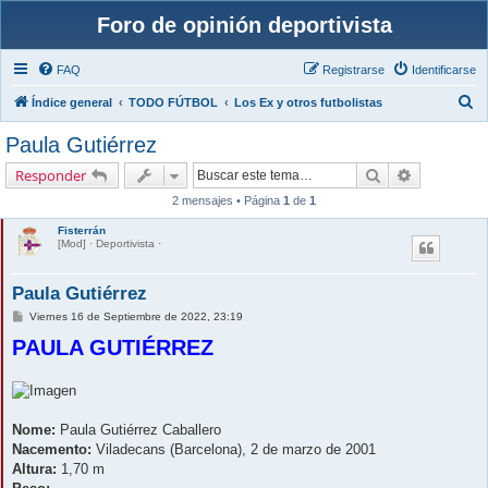
Foro de opinión deportivista
FAQ
Registrarse
Identificarse
B
Índice general
TODO FÚTBOL
Los Ex y otros futbolistas
u
Paula Gutiérrez
s
Buscar
Búsqueda 
Responder
c
2 mensajes • Página
1
de
1
a
Fisterrán
r
[Mod] · Deportivista ·
Paula Gutiérrez
M
Viernes 16 de Septiembre de 2022, 23:19
e
PAULA GUTIÉRREZ
n
s
a
j
e
Nome:
Paula Gutiérrez Caballero
Nacemento:
Viladecans (Barcelona), 2 de marzo de 2001
Altura:
1,70 m