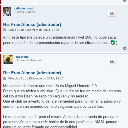
e
exiliado_mad
· Forero Experto ·
Re: Fran Alonso (adestrador)
M
Lunes 09 de Diciembre de 2024, 13:21
e
n
A mi este tipo me parece un cantamañanas nivel 100, no pude sacar
s
peor impresión de su presentación (aparte de ser ultramadridista
)
a
j
e
caabrego
· Forero Profesional ·
Re: Fran Alonso (adestrador)
M
Miércoles 11 de Diciembre de 2024, 19:15
e
n
Me acaban de contar que este tío es Miguel Llorente 2.0
s
Dicen que es tóxico y abusivo. Que un día se fue en medio del entreno
a
j
del Houston Dash peleado con alguién y no regreso.
e
Que el club se inventó lo de la enfermedad para no llamar la atención y
que firmaron un acuerdo de no divulgación para evitarse líos.
Lo de abusivo no sé, pero el mismo Alonso dijo su rueda de prensa de
presentación que no puede hablar de lo que pasó en la NMSL porque
tiene un acuerdo firmado de confidencialidad.