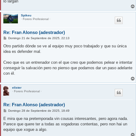
lo largan
Spikeu
· Forero Profesional ·
Re: Fran Alonso (adestrador)
M
Domingo 21 de Septiembre de 2025, 22:13
e
n
Otro partido dónde se ve al equipo muy poco trabajado y que su única
s
idea es defender mal.
a
j
e
Creo que es un entrenador con el que creo que podemos pelear e intentar
conseguir la salvación pero no pienso que podamos dar un paso adelante
con él.
elister
· Forero Profesional ·
Re: Fran Alonso (adestrador)
M
Domingo 28 de Septiembre de 2025, 18:49
e
n
E mira que na pretemporada vin cousas interesantes, pero agora nada.
s
Parece que quere ter a todas as xogadoras contentas, pero non hai un
a
j
equipo que xogue a algo.
e