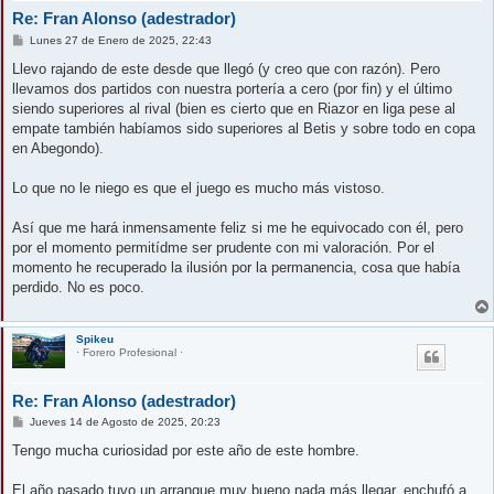
Re: Fran Alonso (adestrador)
M
Lunes 27 de Enero de 2025, 22:43
e
n
Llevo rajando de este desde que llegó (y creo que con razón). Pero
s
llevamos dos partidos con nuestra portería a cero (por fin) y el último
a
j
siendo superiores al rival (bien es cierto que en Riazor en liga pese al
e
empate también habíamos sido superiores al Betis y sobre todo en copa
en Abegondo).
Lo que no le niego es que el juego es mucho más vistoso.
Así que me hará inmensamente feliz si me he equivocado con él, pero
por el momento permitídme ser prudente con mi valoración. Por el
momento he recuperado la ilusión por la permanencia, cosa que había
perdido. No es poco.
Spikeu
· Forero Profesional ·
Re: Fran Alonso (adestrador)
M
Jueves 14 de Agosto de 2025, 20:23
e
n
Tengo mucha curiosidad por este año de este hombre.
s
a
j
El año pasado tuvo un arranque muy bueno nada más llegar, enchufó a