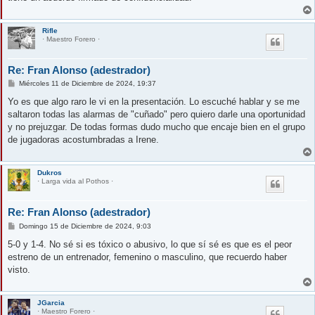
Rifle
· Maestro Forero ·
Re: Fran Alonso (adestrador)
M
Miércoles 11 de Diciembre de 2024, 19:37
e
n
Yo es que algo raro le vi en la presentación. Lo escuché hablar y se me
s
saltaron todas las alarmas de "cuñado" pero quiero darle una oportunidad
a
j
y no prejuzgar. De todas formas dudo mucho que encaje bien en el grupo
e
de jugadoras acostumbradas a Irene.
Dukros
· Larga vida al Pothos ·
Re: Fran Alonso (adestrador)
M
Domingo 15 de Diciembre de 2024, 9:03
e
n
5-0 y 1-4. No sé si es tóxico o abusivo, lo que sí sé es que es el peor
s
estreno de un entrenador, femenino o masculino, que recuerdo haber
a
j
visto.
e
JGarcia
· Maestro Forero ·