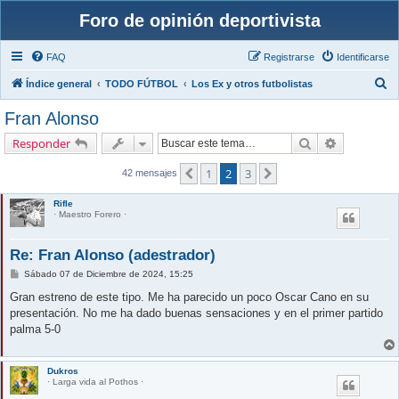
Foro de opinión deportivista
FAQ
Registrarse
Identificarse
B
Índice general
TODO FÚTBOL
Los Ex y otros futbolistas
u
Fran Alonso
s
Buscar
Búsqueda 
Responder
c
a
1
2
3
Anterior
Siguiente
42 mensajes
r
Rifle
· Maestro Forero ·
Re: Fran Alonso (adestrador)
M
Sábado 07 de Diciembre de 2024, 15:25
e
n
Gran estreno de este tipo. Me ha parecido un poco Oscar Cano en su
s
presentación. No me ha dado buenas sensaciones y en el primer partido
a
j
palma 5-0
e
Dukros
· Larga vida al Pothos ·