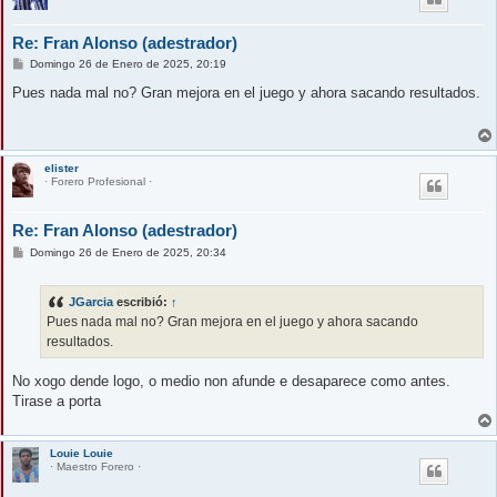
Re: Fran Alonso (adestrador)
M
Domingo 26 de Enero de 2025, 20:19
e
n
Pues nada mal no? Gran mejora en el juego y ahora sacando resultados.
s
a
j
e
elister
· Forero Profesional ·
Re: Fran Alonso (adestrador)
M
Domingo 26 de Enero de 2025, 20:34
e
n
s
JGarcia
escribió:
↑
a
j
Pues nada mal no? Gran mejora en el juego y ahora sacando
e
resultados.
No xogo dende logo, o medio non afunde e desaparece como antes.
Tirase a porta
Louie Louie
· Maestro Forero ·