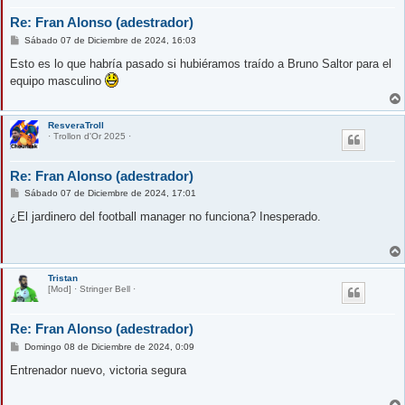
Re: Fran Alonso (adestrador)
M
Sábado 07 de Diciembre de 2024, 16:03
e
n
Esto es lo que habría pasado si hubiéramos traído a Bruno Saltor para el
s
equipo masculino
a
j
e
ResveraTroll
· Trollon d'Or 2025 ·
Re: Fran Alonso (adestrador)
M
Sábado 07 de Diciembre de 2024, 17:01
e
n
¿El jardinero del football manager no funciona? Inesperado.
s
a
j
e
Tristan
[Mod] · Stringer Bell ·
Re: Fran Alonso (adestrador)
M
Domingo 08 de Diciembre de 2024, 0:09
e
n
Entrenador nuevo, victoria segura
s
a
j