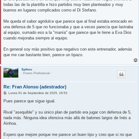
e
todas las de la plantilla e hizo partidos muy bien planteados y muy
buenos en lugares complicados como el Di Stefano.
Me queda el sabor agridulce que parece que al final estaba enrocado en
una defensa de 5 que no funcionaba y que a veces parecía que lastraba
al equipo, sumado eso a la "manía" que parece que le tiene a Eva Dios
cuando mejoraba siempre al equipo.
En general soy más positivo que negativo con este entrenador, además
que me cae bastante bien, parece un tipazo.
Spikeu
· Forero Profesional ·
Re: Fran Alonso (adestrador)
M
Lunes 01 de Septiembre de 2025, 19:53
e
n
Pues parece que sigue igual.
s
a
j
Rival "asequible" y su único plan de partido era jugar con defensa de 5,
e
nada más. Ninguna idea ofensiva más allá de balones largos de Inés a
Ainhoa.
Espero que mejore porque me parece un buen tipo y creo que si no que