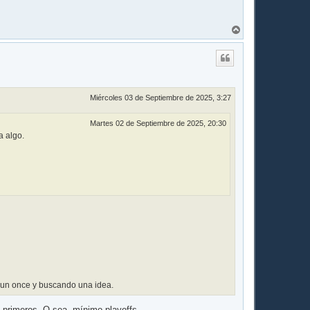
A
r
r
i
b
a
Miércoles 03 de Septiembre de 2025, 3:27
Martes 02 de Septiembre de 2025, 20:30
a algo.
 un once y buscando una idea.
6 primeros. O sea, mínimo playoffs.