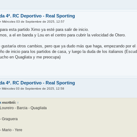
da 4ª. RC Deportivo - Real Sporting
»
Miércoles 03 de Septiembre de 2025, 12:57
ara esta partido Ximo ya esté para salir de inicio.
os, a el en banda y Lou en el centro para cubrir la velocidad de Otero.
gustaría otros cambios, pero que ya dudo más que haga, empezando por el si
iño de inicio para los partidos de casa, y luego la duda de los italianos (Es
ucho en Quagliata y me preocupa)
da 4ª. RC Deportivo - Real Sporting
»
Miércoles 03 de Septiembre de 2025, 12:58
k
escribió:
↑
Loureiro - Barcia - Quagliata
 - Graguera
- Mario - Yere