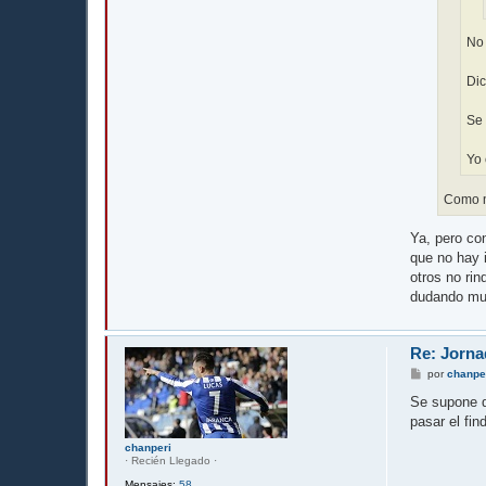
No 
Dic
Se 
Yo 
Como no
Ya, pero co
que no hay 
otros no ri
dudando muc
Re: Jorna
M
por
chanpe
e
n
Se supone q
s
pasar el fin
a
j
chanperi
e
· Recién Llegado ·
Mensajes:
58