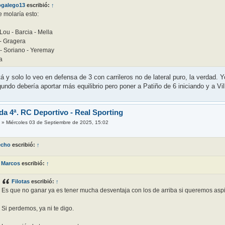
ogalego13
escribió:
↑
 molaría esto:
Lou - Barcia - Mella
 - Gragera
 - Soriano - Yeremay
a
á y solo lo veo en defensa de 3 con carrileros no de lateral puro, la verdad. Y
gundo debería aportar más equilibrio pero poner a Patiño de 6 iniciando y a Vi
da 4ª. RC Deportivo - Real Sporting
s
»
Miércoles 03 de Septiembre de 2025, 15:02
echo
escribió:
↑
Marcos
escribió:
↑
Filotas
escribió:
↑
Es que no ganar ya es tener mucha desventaja con los de arriba si queremos aspi
Si perdemos, ya ni te digo.