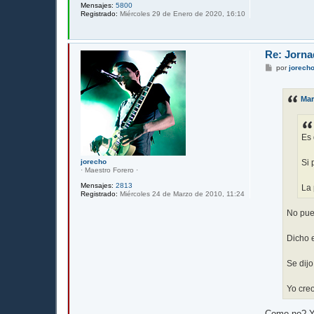
Mensajes:
5800
Registrado:
Miércoles 29 de Enero de 2020, 16:10
Re: Jorna
M
por
jorech
e
n
s
Ma
a
j
e
Es 
jorecho
Si 
· Maestro Forero ·
Mensajes:
2813
La 
Registrado:
Miércoles 24 de Marzo de 2010, 11:24
No pue
Dicho e
Se dijo
Yo cre
Como no? Yo