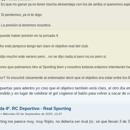
Es que no ganar ya es tener mucha desventaja con los de arriba si queremos aspi
Si perdemos, ya ni te digo.
La presión la tenemos nosotros.
puede haber presión en la jornada 4.
ho esto,tampoco tengo tan claro el objetivo real del club.
dijo mucho este verano pero....no se dijo nada,si pero no,no pero si.
creo que palmamos.Veo al Sporting bien y nosotros todavía estamos intentando h
? Yo escuché claramente al entrenador decir que el objetivo era estar entre los 6
puertas para adentro yo creo que el objetivo también está claro, el otro día
ndido y en lugar de celebrar el gol cogieron el balón para volver a sacar de c
da 4ª. RC Deportivo - Real Sporting
»
Miércoles 03 de Septiembre de 2025, 12:07
ting me parece muy, muy flojito, no debería ser rival (sí, sé que llevan 3 de 3