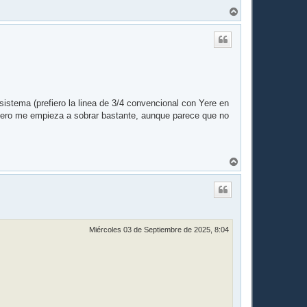
A
r
r
i
b
a
stema (prefiero la linea de 3/4 convencional con Yere en
cudero me empieza a sobrar bastante, aunque parece que no
A
r
r
i
b
a
Miércoles 03 de Septiembre de 2025, 8:04