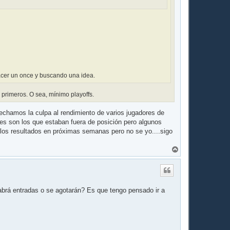
acer un once y buscando una idea.
 primeros. O sea, mínimo playoffs.
echamos la culpa al rendimiento de varios jugadores de
res son los que estaban fuera de posición pero algunos
los resultados en próximas semanas pero no se yo....sigo
A
r
r
i
b
a
abrá entradas o se agotarán? Es que tengo pensado ir a