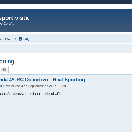
eportivista
ivo Coruña
MENSAJES
FAQ
orting
uscar
Búsqueda avanzada
ada 4ª. RC Deportivo - Real Sporting
ua
»
Miércoles 03 de Septiembre de 2025, 10:30
que más pereza me da en todo el año.