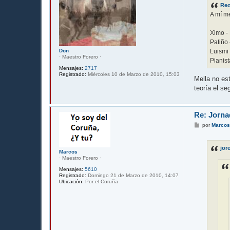
s
Re
a
j
A mí me
e
Ximo - 
Patiño
Luismi
Don
· Maestro Forero ·
Pianist
Mensajes:
2717
Registrado:
Miércoles 10 de Marzo de 2010, 15:03
Mella no est
teoría el se
Re: Jorna
M
por
Marco
e
n
s
jor
a
Marcos
j
· Maestro Forero ·
e
Mensajes:
5610
Registrado:
Domingo 21 de Marzo de 2010, 14:07
Ubicación:
Por el Coruña