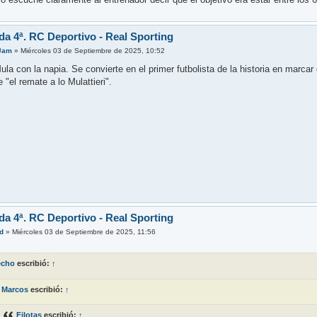
da 4ª. RC Deportivo - Real Sporting
Jam
»
Miércoles 03 de Septiembre de 2025, 10:52
ula con la napia. Se convierte en el primer futbolista de la historia en marca
"el remate a lo Mulattieri".
da 4ª. RC Deportivo - Real Sporting
d
»
Miércoles 03 de Septiembre de 2025, 11:56
echo
escribió:
↑
Marcos
escribió:
↑
Filotas
escribió:
↑