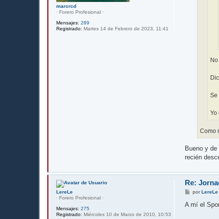
marcrcd
· Forero Profesional ·
Mensajes:
289
Registrado:
Martes 14 de Febrero de 2023, 11:41
No 
Dic
Se 
Yo 
Como no
Bueno y de 
recién desce
Re: Jorna
M
LereLe
por
LereLe
e
· Forero Profesional ·
n
A mí el Spor
Mensajes:
275
s
Registrado:
Miércoles 10 de Marzo de 2010, 10:53
a