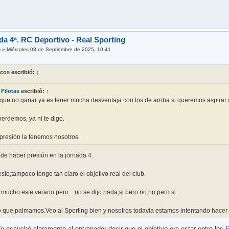
da 4ª. RC Deportivo - Real Sporting
o
»
Miércoles 03 de Septiembre de 2025, 10:41
rcos
escribió:
↑
Filotas
escribió:
↑
que no ganar ya es tener mucha desventaja con los de arriba si queremos aspirar 
perdemos, ya ni te digo.
presión la tenemos nosotros.
de haber presión en la jornada 4.
sto,tampoco tengo tan claro el objetivo real del club.
 mucho este verano pero....no se dijo nada,si pero no,no pero si.
o que palmamos.Veo al Sporting bien y nosotros todavía estamos intentando hacer
 escuché claramente al entrenador decir que el objetivo era estar entre los 