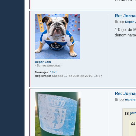
Re: Jorna
M
por
Depor 
e
n
1-0 gol de M
s
denominarse 
a
j
e
Depor Jam
· Somos personas ·
Mensajes:
1893
Registrado:
Sábado 17 de Julio de 2010, 15:37
Re: Jorna
M
por
marcrc
e
n
s
jor
a
j
e