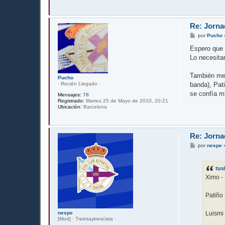
j
e
Re: Jorna
M
por
Pucho
e
n
Espero que p
s
Lo necesitam
a
j
e
También me 
Pucho
· Recién Llegado ·
banda), Pat
se confía m
Mensajes:
78
Registrado:
Martes 25 de Mayo de 2010, 20:21
Ubicación:
Barcelona
Re: Jorna
M
por
nespe
e
n
s
tus
a
j
Ximo - 
e
Patiño
Luismi 
nespe
[Mod] · Treintaytrescista ·