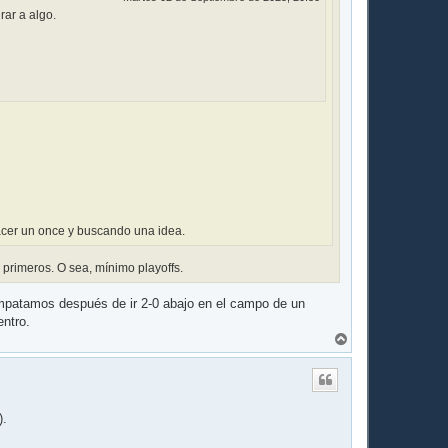
rar a algo.
acer un once y buscando una idea.
 primeros. O sea, mínimo playoffs.
 empatamos después de ir 2-0 abajo en el campo de un
entro.
A
r
r
i
b
a
).