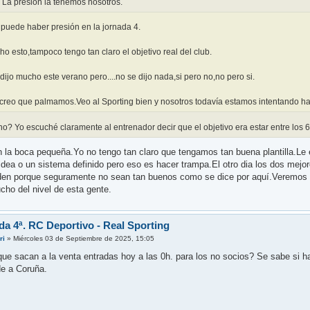
La presión la tenemos nosotros.
puede haber presión en la jornada 4.
ho esto,tampoco tengo tan claro el objetivo real del club.
dijo mucho este verano pero....no se dijo nada,si pero no,no pero si.
creo que palmamos.Veo al Sporting bien y nosotros todavía estamos intentando h
? Yo escuché claramente al entrenador decir que el objetivo era estar entre los 6
n la boca pequeña.Yo no tengo tan claro que tengamos tan buena plantilla.Le 
idea o un sistema definido pero eso es hacer trampa.El otro dia los dos mejo
nden porque seguramente no sean tan buenos como se dice por aquí.Veremos 
ho del nivel de esta gente.
da 4ª. RC Deportivo - Real Sporting
ri
»
Miércoles 03 de Septiembre de 2025, 15:05
ue sacan a la venta entradas hoy a las 0h. para los no socios? Se sabe si h
de a Coruña.