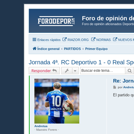
Foro de opinión d
Foro de opinión aficionados Deport
Enlaces rápidos
RIAZOR.ORG
NORMAS
NUEVOS 
Índice general
PARTIDOS
Primer Equipo
Jornada 4ª. RC Deportivo 1 - 0 Real Sp
B
Responder
Re: Jorn
M
por
Andret
e
n
El partido 
s
a
j
e
Andretua
· Maestro Forero ·