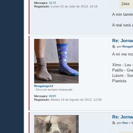
Mensajes:
3175
Zaka
Registrado:
Lunes 15 de Julio de 2013, 16:16
A min tamén
A real será 
Re: Jorna
M
por
Reogal
e
n
A mí me mol
s
a
j
Ximo - Lou -
e
Patiño - Gr
Luismi - So
Pianista
Reogalego13
· Soccum semper inaequale ·
Mensajes:
8935
Registrado:
Martes 14 de Agosto de 2012, 12:08
Re: Jorna
M
por
Don
»
e
n