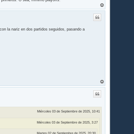
A
r
r
i
b
a
r con la nariz en dos partidos seguidos, pasando a
A
r
r
i
b
a
Miércoles 03 de Septiembre de 2025, 10:41
Miércoles 03 de Septiembre de 2025, 3:27
Martes 02 de Septiembre de 2025, 20:30