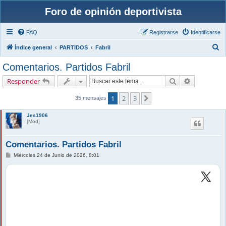
Foro de opinión deportivista
FAQ
Registrarse
Identificarse
B
Índice general
PARTIDOS
Fabril
u
Comentarios. Partidos Fabril
s
Buscar
Búsqueda 
Responder
c
a
1
2
3
Siguiente
35 mensajes
r
Jes1906
[Mod]
Comentarios. Partidos Fabril
M
Miércoles 24 de Junio de 2026, 8:01
e
n
s
a
j
e