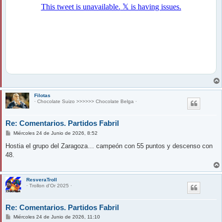
Filotas
· Chocolate Suizo >>>>>> Chocolate Belga ·
Re: Comentarios. Partidos Fabril
M
Miércoles 24 de Junio de 2026, 8:52
e
n
Hostia el grupo del Zaragoza… campeón con 55 puntos y descenso con
s
48.
a
j
e
ResveraTroll
· Trollon d'Or 2025 ·
Re: Comentarios. Partidos Fabril
M
Miércoles 24 de Junio de 2026, 11:10