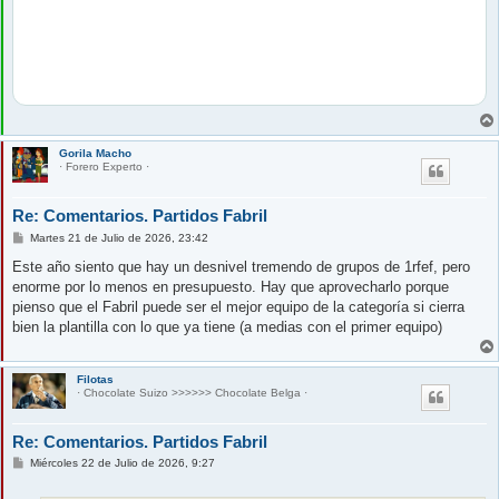
Gorila Macho
· Forero Experto ·
Re: Comentarios. Partidos Fabril
M
Martes 21 de Julio de 2026, 23:42
e
n
Este año siento que hay un desnivel tremendo de grupos de 1rfef, pero
s
enorme por lo menos en presupuesto. Hay que aprovecharlo porque
a
j
pienso que el Fabril puede ser el mejor equipo de la categoría si cierra
e
bien la plantilla con lo que ya tiene (a medias con el primer equipo)
Filotas
· Chocolate Suizo >>>>>> Chocolate Belga ·
Re: Comentarios. Partidos Fabril
M
Miércoles 22 de Julio de 2026, 9:27
e
n