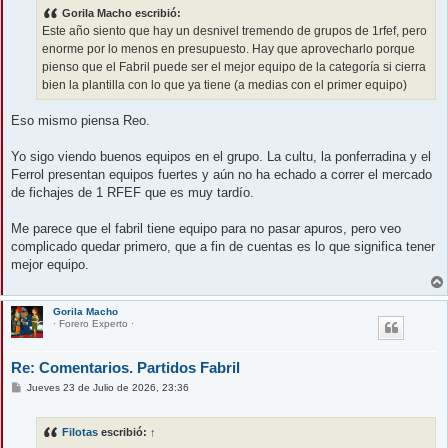
s
Gorila Macho escribió:
a
j
Este año siento que hay un desnivel tremendo de grupos de 1rfef, pero
e
enorme por lo menos en presupuesto. Hay que aprovecharlo porque
pienso que el Fabril puede ser el mejor equipo de la categoría si cierra
bien la plantilla con lo que ya tiene (a medias con el primer equipo)
Eso mismo piensa Reo.
Yo sigo viendo buenos equipos en el grupo. La cultu, la ponferradina y el
Ferrol presentan equipos fuertes y aún no ha echado a correr el mercado
de fichajes de 1 RFEF que es muy tardío.
Me parece que el fabril tiene equipo para no pasar apuros, pero veo
complicado quedar primero, que a fin de cuentas es lo que significa tener
mejor equipo.
Gorila Macho
· Forero Experto ·
Re: Comentarios. Partidos Fabril
M
Jueves 23 de Julio de 2026, 23:36
e
n
s
Filotas
escribió:
↑
a
j