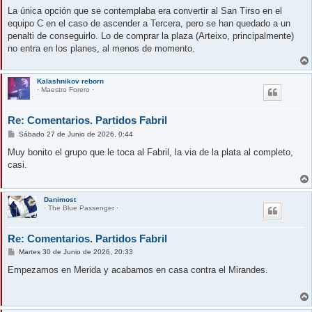
La única opción que se contemplaba era convertir al San Tirso en el
equipo C en el caso de ascender a Tercera, pero se han quedado a un
penalti de conseguirlo. Lo de comprar la plaza (Arteixo, principalmente)
no entra en los planes, al menos de momento.
Kalashnikov reborn
· Maestro Forero ·
Re: Comentarios. Partidos Fabril
M
Sábado 27 de Junio de 2026, 0:44
e
n
Muy bonito el grupo que le toca al Fabril, la via de la plata al completo,
s
casi.
a
j
e
Danimost
· The Blue Passenger ·
Re: Comentarios. Partidos Fabril
M
Martes 30 de Junio de 2026, 20:33
e
n
Empezamos en Merida y acabamos en casa contra el Mirandes.
s
a
j
e