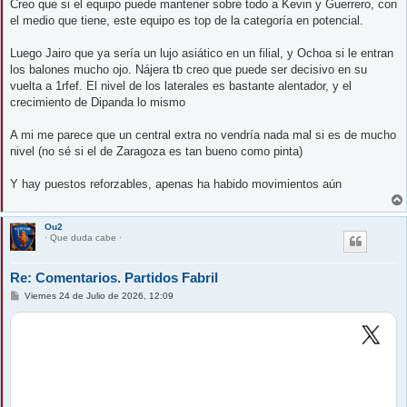
Creo que si el equipo puede mantener sobre todo a Kevin y Guerrero, con
el medio que tiene, este equipo es top de la categoría en potencial.
Luego Jairo que ya sería un lujo asiático en un filial, y Ochoa si le entran
los balones mucho ojo. Nájera tb creo que puede ser decisivo en su
vuelta a 1rfef. El nivel de los laterales es bastante alentador, y el
crecimiento de Dipanda lo mismo
A mi me parece que un central extra no vendría nada mal si es de mucho
nivel (no sé si el de Zaragoza es tan bueno como pinta)
Y hay puestos reforzables, apenas ha habido movimientos aún
Ou2
· Que duda cabe ·
Re: Comentarios. Partidos Fabril
M
Viernes 24 de Julio de 2026, 12:09
e
n
s
a
j
e