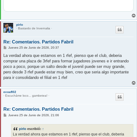
pirlo
· Bastardo de Invernalia ·
Re: Comentarios. Partidos Fabril
M
Jueves 25 de Junio de 2026, 20:37
e
n
La verdad ahora que estamos en 1 rfef, pienso que el club, deberia
s
comprar una plaza de 3rfef para formar jugadores jovenes e ir entrando
a
j
poco a poco, porque un salto desde el juvenil puede ser muy grande,
e
pero desde 3 rfef puede estar muy bien, creo que seria algo importante
para ir consolidando el filial en 1 rfef
ecoafl02
· Escucháme loco... gambetea! ·
Re: Comentarios. Partidos Fabril
M
Jueves 25 de Junio de 2026, 21:06
e
n
s
pirlo
escribió:
↑
a
j
La verdad ahora que estamos en 1 rfef, pienso que el club, deberia
e