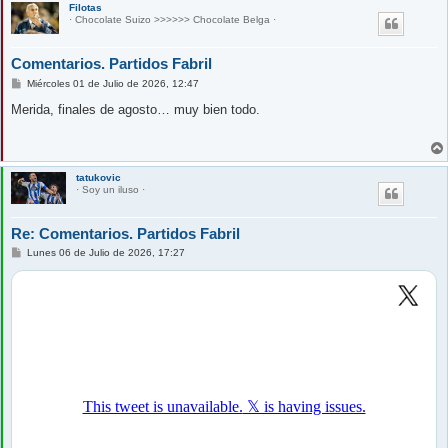
Filotas
· Chocolate Suizo >>>>>> Chocolate Belga ·
Comentarios. Partidos Fabril
M
Miércoles 01 de Julio de 2026, 12:47
e
n
Merida, finales de agosto… muy bien todo.
s
a
j
e
tatukovic
· Soy un iluso ·
Re: Comentarios. Partidos Fabril
M
Lunes 06 de Julio de 2026, 17:27
e
n
s
a
j
e