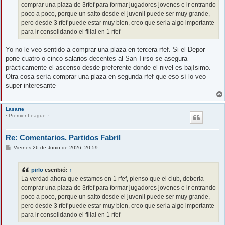
comprar una plaza de 3rfef para formar jugadores jovenes e ir entrando
poco a poco, porque un salto desde el juvenil puede ser muy grande,
pero desde 3 rfef puede estar muy bien, creo que seria algo importante
para ir consolidando el filial en 1 rfef
Yo no le veo sentido a comprar una plaza en tercera rfef. Si el Depor
pone cuatro o cinco salarios decentes al San Tirso se asegura
prácticamente el ascenso desde preferente donde el nivel es bajísimo.
Otra cosa sería comprar una plaza en segunda rfef que eso sí lo veo
super interesante
Lasarte
· Premier League ·
Re: Comentarios. Partidos Fabril
M
Viernes 26 de Junio de 2026, 20:59
e
n
s
pirlo
escribió:
↑
a
j
La verdad ahora que estamos en 1 rfef, pienso que el club, deberia
e
comprar una plaza de 3rfef para formar jugadores jovenes e ir entrando
poco a poco, porque un salto desde el juvenil puede ser muy grande,
pero desde 3 rfef puede estar muy bien, creo que seria algo importante
para ir consolidando el filial en 1 rfef