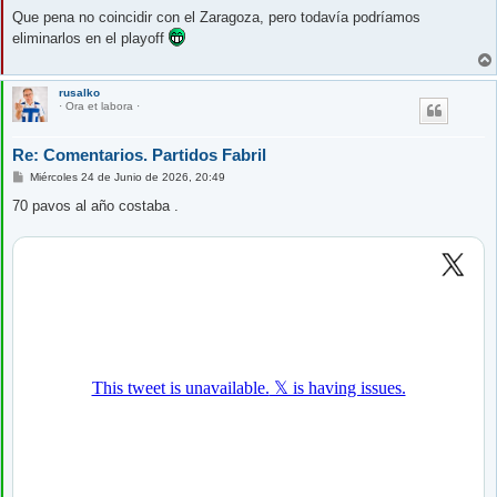
e
n
Que pena no coincidir con el Zaragoza, pero todavía podríamos
s
eliminarlos en el playoff
a
j
e
rusalko
· Ora et labora ·
Re: Comentarios. Partidos Fabril
M
Miércoles 24 de Junio de 2026, 20:49
e
n
70 pavos al año costaba .
s
a
j
e