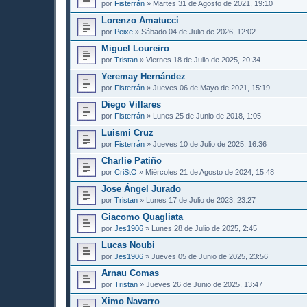
por
Fisterrán
» Martes 31 de Agosto de 2021, 19:10
Lorenzo Amatucci
por
Peixe
» Sábado 04 de Julio de 2026, 12:02
Miguel Loureiro
por
Tristan
» Viernes 18 de Julio de 2025, 20:34
Yeremay Hernández
por
Fisterrán
» Jueves 06 de Mayo de 2021, 15:19
Diego Villares
por
Fisterrán
» Lunes 25 de Junio de 2018, 1:05
Luismi Cruz
por
Fisterrán
» Jueves 10 de Julio de 2025, 16:36
Charlie Patiño
por
CriStO
» Miércoles 21 de Agosto de 2024, 15:48
Jose Ángel Jurado
por
Tristan
» Lunes 17 de Julio de 2023, 23:27
Giacomo Quagliata
por
Jes1906
» Lunes 28 de Julio de 2025, 2:45
Lucas Noubi
por
Jes1906
» Jueves 05 de Junio de 2025, 23:56
Arnau Comas
por
Tristan
» Jueves 26 de Junio de 2025, 13:47
Ximo Navarro