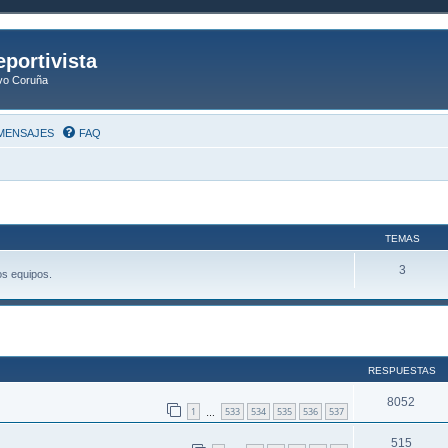
eportivista
ivo Coruña
MENSAJES
FAQ
TEMAS
3
os equipos.
ueda avanzada
RESPUESTAS
8052
1
533
534
535
536
537
…
515