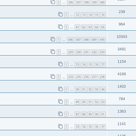
1
336
337
338
339
340
…
239
1
12
13
14
15
16
…
964
1
61
62
63
64
65
…
10343
1
686
687
688
689
690
…
3491
1
229
230
231
232
233
…
1154
1
73
74
75
76
77
…
4169
1
274
275
276
277
278
…
1402
1
90
91
92
93
94
…
784
1
49
50
51
52
53
…
1363
1
87
88
89
90
91
…
1141
1
73
74
75
76
77
…