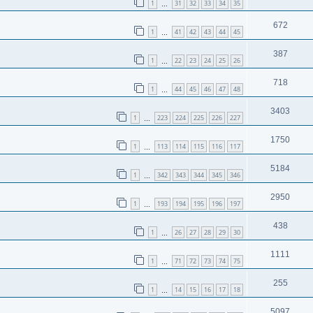
1
31
32
33
34
35
…
672
1
41
42
43
44
45
…
387
1
22
23
24
25
26
…
718
1
44
45
46
47
48
…
3403
1
223
224
225
226
227
…
1750
1
113
114
115
116
117
…
5184
1
342
343
344
345
346
…
2950
1
193
194
195
196
197
…
438
1
26
27
28
29
30
…
1111
1
71
72
73
74
75
…
255
1
14
15
16
17
18
…
5097