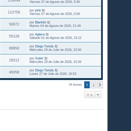
153699
Viernes 07 de Agosto de 2026, 9:36
por
pirlo
112756
Viernes 07 de Agosto de 2026, 0:58
por
Blankito
50072
Martes 04 de Agosto de 2026, 21:49
por
Aglaca
55128
Sábado 01 de Agosto de 2026, 23:12
por
Diego Tomás
69950
Miércoles 29 de Julio de 2026, 22:50
por
Xutter
29212
Miércoles 29 de Julio de 2026, 15:26
por
Diego Tomás
49358
Lunes 27 de Julio de 2026, 18:53
1
2
Siguiente
34 temas
Ir a