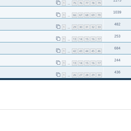
1175
1
75
76
77
78
79
…
1039
1
66
67
68
69
70
…
482
1
29
30
31
32
33
…
253
1
13
14
15
16
17
…
684
1
42
43
44
45
46
…
244
1
13
14
15
16
17
…
436
1
26
27
28
29
30
…