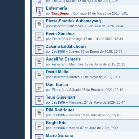
por
Tristan
» Martes 13 de Agosto de 2024, 1:04
Enfermería
por
ForoDepor
» Domingo 14 de Marzo de 2010, 5:01
Pierre-Emerick Aubameyang
por
Fisterrán
» Miércoles 15 de Julio de 2026, 14:46
Kevin Sánchez
por
Fisterrán
» Domingo 17 de Julio de 2022, 18:34
Zakaria Eddahchouri
por
Jes1906
» Jueves 30 de Enero de 2025, 17:04
Angeliño Esmorís
por
Fisterrán
» Miércoles 17 de Junio de 2015, 21:11
David Mella
por
Fisterrán
» Martes 11 de Mayo de 2021, 19:30
Dani Barcia
por
Fisterrán
» Sábado 23 de Enero de 2021, 19:10
Teun Gijselhart
por
Jes1906
» Miércoles 27 de Mayo de 2026, 15:47
Riki Rodríguez
por
Jes1906
» Viernes 18 de Julio de 2025, 15:40
Bright Ede
por
Jes1906
» Martes 07 de Julio de 2026, 7:30
Mario Soriano