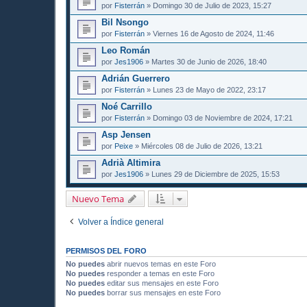
por
Fisterrán
» Domingo 30 de Julio de 2023, 15:27
Bil Nsongo
por
Fisterrán
» Viernes 16 de Agosto de 2024, 11:46
Leo Román
por
Jes1906
» Martes 30 de Junio de 2026, 18:40
Adrián Guerrero
por
Fisterrán
» Lunes 23 de Mayo de 2022, 23:17
Noé Carrillo
por
Fisterrán
» Domingo 03 de Noviembre de 2024, 17:21
Asp Jensen
por
Peixe
» Miércoles 08 de Julio de 2026, 13:21
Adrià Altimira
por
Jes1906
» Lunes 29 de Diciembre de 2025, 15:53
Nuevo Tema
Volver a Índice general
PERMISOS DEL FORO
No puedes
abrir nuevos temas en este Foro
No puedes
responder a temas en este Foro
No puedes
editar sus mensajes en este Foro
No puedes
borrar sus mensajes en este Foro