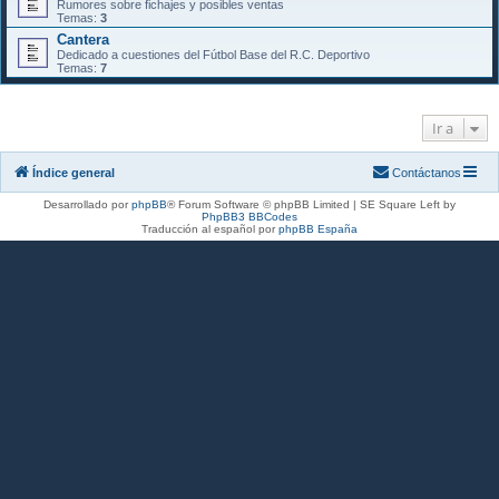
Rumores sobre fichajes y posibles ventas
Temas:
3
Cantera
Dedicado a cuestiones del Fútbol Base del R.C. Deportivo
Temas:
7
Ir a
Índice general
Contáctanos
Desarrollado por
phpBB
® Forum Software © phpBB Limited | SE Square Left by
PhpBB3 BBCodes
Traducción al español por
phpBB España