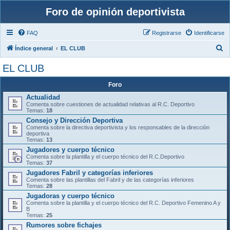
Foro de opinión deportivista
FAQ
Registrarse
Identificarse
B
Índice general
EL CLUB
u
EL CLUB
s
Foro
c
Actualidad
a
Comenta sobre cuestiones de actualidad relativas al R.C. Deportivo
r
Temas:
18
Consejo y Dirección Deportiva
Comenta sobre la directiva deportivista y los responsables de la dirección
deportiva
Temas:
13
Jugadores y cuerpo técnico
Comenta sobre la plantilla y el cuerpo técnico del R.C.Deportivo
Temas:
37
Jugadores Fabril y categorías inferiores
Comenta sobre las plantillas del Fabril y de las categorías inferiores
Temas:
28
Jugadoras y cuerpo técnico
Comenta sobre la plantilla y el cuerpo técnico del R.C. Deportivo Femenino A y
B
Temas:
25
Rumores sobre fichajes