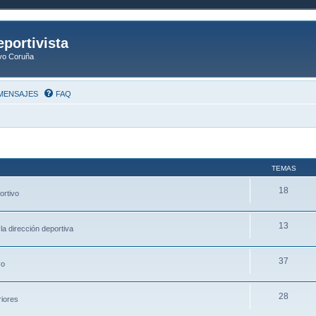
eportivista
ivo Coruña
MENSAJES
FAQ
TEMAS
18
ortivo
13
la dirección deportiva
37
vo
28
riores