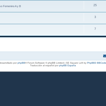
25
tivo Femenino A y B
3
7
esarrollado por
phpBB
® Forum Software © phpBB Limited | SE Square Left by
PhpBB3 BBCode
Traducción al español por
phpBB España