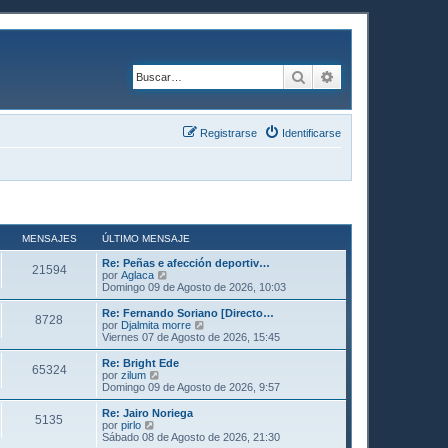
Buscar
Búsqueda avanzad
Registrarse
Identificarse
MENSAJES
ÚLTIMO MENSAJE
Re: Peñas e afección deportiv…
21594
V
por
Aglaca
e
Domingo 09 de Agosto de 2026, 10:03
r
ú
Re: Fernando Soriano [Directo…
8728
l
V
por
Djalmita morre
t
e
Viernes 07 de Agosto de 2026, 15:45
i
r
m
ú
Re: Bright Ede
65324
o
l
V
por
zilum
m
t
e
Domingo 09 de Agosto de 2026, 9:57
e
i
r
n
m
ú
Re: Jairo Noriega
s
5135
o
l
V
por
pirlo
a
m
t
e
Sábado 08 de Agosto de 2026, 21:30
j
e
i
r