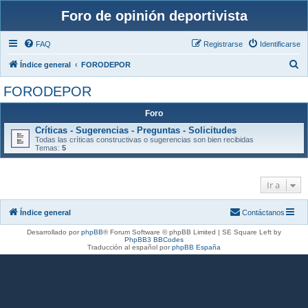
Foro de opinión deportivista
FAQ
Registrarse
Identificarse
B
Índice general
FORODEPOR
u
FORODEPOR
s
Foro
c
Críticas - Sugerencias - Preguntas - Solicitudes
a
Todas las críticas constructivas o sugerencias son bien recibidas
r
Temas:
5
Ir a
Índice general
Contáctanos
Desarrollado por
phpBB
® Forum Software © phpBB Limited | SE Square Left by
PhpBB3 BBCodes
Traducción al español por
phpBB España