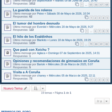
Último mensaje por
dopesmoker
«
Martes 09 de Junio de 2026, 16:40
Respuestas:
1012
1
65
66
67
68
…
La guarida de los roleros
Último mensaje por
Peixe
«
Sábado 30 de Mayo de 2026, 10:34
Respuestas:
62
1
2
3
4
5
El tumor del hombre desnudo
Último mensaje por
Everdol
«
Miércoles 20 de Mayo de 2026, 9:27
Respuestas:
122
1
6
7
8
9
…
El hilo de los Evaldinhos
Último mensaje por
Blankito
«
Lunes 18 de Mayo de 2026, 19:29
Respuestas:
1220
1
79
80
81
82
…
Que pasó con Xoichu ?
Último mensaje por
Aglaca
«
Domingo 07 de Septiembre de 2025, 14:31
Respuestas:
1
Opiniones y recomendaciones de gimnasios en Coruña
Último mensaje por
Bartok
«
Miércoles 26 de Marzo de 2025, 5:07
Respuestas:
5
Visita a A Coruña
Último mensaje por
chaney
«
Miércoles 05 de Marzo de 2025, 22:11
Respuestas:
73
1
2
3
4
5
Nuevo Tema
19 temas • Página
1
de
1
Ir a
PERMISOS DEL FORO