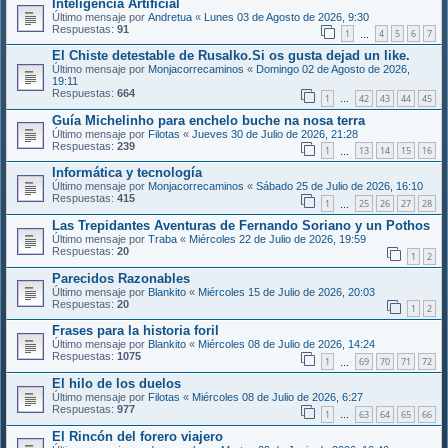
Inteligencia Artificial
Último mensaje por
Andretua
«
Lunes 03 de Agosto de 2026, 9:30
Respuestas:
91
1
4
5
6
7
…
El Chiste detestable de Rusalko.Si os gusta dejad un like.
Último mensaje por
Monjacorrecaminos
«
Domingo 02 de Agosto de 2026,
19:11
Respuestas:
664
1
42
43
44
45
…
Guía Michelinho para enchelo buche na nosa terra
Último mensaje por
Filotas
«
Jueves 30 de Julio de 2026, 21:28
Respuestas:
239
1
13
14
15
16
…
Informática y tecnología
Último mensaje por
Monjacorrecaminos
«
Sábado 25 de Julio de 2026, 16:10
Respuestas:
415
1
25
26
27
28
…
Las Trepidantes Aventuras de Fernando Soriano y un Pothos
Último mensaje por
Traba
«
Miércoles 22 de Julio de 2026, 19:59
Respuestas:
20
1
2
Parecidos Razonables
Último mensaje por
Blankito
«
Miércoles 15 de Julio de 2026, 20:03
Respuestas:
20
1
2
Frases para la historia foril
Último mensaje por
Blankito
«
Miércoles 08 de Julio de 2026, 14:24
Respuestas:
1075
1
69
70
71
72
…
El hilo de los duelos
Último mensaje por
Filotas
«
Miércoles 08 de Julio de 2026, 6:27
Respuestas:
977
1
63
64
65
66
…
El Rincón del forero viajero