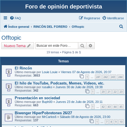
Foro de opinión deportivista
FAQ
Registrarse
Identificarse
B
Índice general
RINCÓN DEL FORERO
Offtopic
u
Offtopic
s
Buscar
Búsqueda avanzada
Nuevo Tema
c
19 temas • Página
1
de
1
a
r
Temas
El Rincón
Último mensaje por
Louie Louie
«
Viernes 07 de Agosto de 2026, 20:37
Respuestas:
3653
1
241
242
243
244
…
El hilo de YouTube, Podcasts, Memes, Videos, etc.
Último mensaje por
rusalko
«
Jueves 30 de Julio de 2026, 19:38
Respuestas:
342
1
20
21
22
23
…
Presentación en sociedad
Último mensaje por
Buph00
«
Jueves 23 de Julio de 2026, 20:11
Respuestas:
663
1
42
43
44
45
…
Biwenger HiperPobretones 26/27
Último mensaje por
MrCarlos6
«
Sábado 08 de Agosto de 2026, 23:00
Respuestas:
137
1
7
8
9
10
…