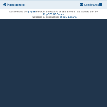
Índice general
Contáctanos
Desarrollado por
phpBB
® Forum Software © phpBB Limited | SE Square Left by
PhpBB3 BBCodes
Traducción al español por
phpBB España