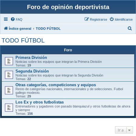
Foro de opinión deportivista
FAQ
Registrarse
Identificarse
B
Índice general
TODO FÚTBOL
u
TODO FÚTBOL
s
Foro
c
Primera División
a
Noticias sobre los equipos que integran la Primera División
r
Temas:
19
Segunda División
Noticias sobre los equipos que integran la Segunda División
Temas:
22
Otras categorías, competiciones y equipos
Resto de categorías nacionales, internacionales y de selecciones. Futbol
gallego modesto.
Temas:
29
Los Ex y otros futbolistas
Entrenadores y jugadores con pasado blanquiazul y otros futbolistas de ahora
y siempre
Temas:
156
Ir a