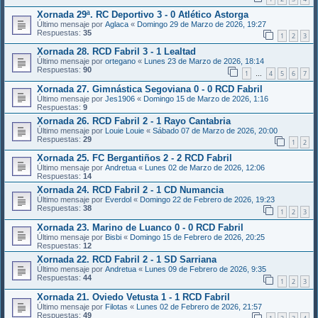
Xornada 29ª. RC Deportivo 3 - 0 Atlético Astorga
Último mensaje por
Aglaca
«
Domingo 29 de Marzo de 2026, 19:27
Respuestas:
35
1
2
3
Xornada 28. RCD Fabril 3 - 1 Lealtad
Último mensaje por
ortegano
«
Lunes 23 de Marzo de 2026, 18:14
Respuestas:
90
1
4
5
6
7
…
Xornada 27. Gimnástica Segoviana 0 - 0 RCD Fabril
Último mensaje por
Jes1906
«
Domingo 15 de Marzo de 2026, 1:16
Respuestas:
9
Xornada 26. RCD Fabril 2 - 1 Rayo Cantabria
Último mensaje por
Louie Louie
«
Sábado 07 de Marzo de 2026, 20:00
Respuestas:
29
1
2
Xornada 25. FC Bergantiños 2 - 2 RCD Fabril
Último mensaje por
Andretua
«
Lunes 02 de Marzo de 2026, 12:06
Respuestas:
14
Xornada 24. RCD Fabril 2 - 1 CD Numancia
Último mensaje por
Everdol
«
Domingo 22 de Febrero de 2026, 19:23
Respuestas:
38
1
2
3
Xornada 23. Marino de Luanco 0 - 0 RCD Fabril
Último mensaje por
Bisbi
«
Domingo 15 de Febrero de 2026, 20:25
Respuestas:
12
Xornada 22. RCD Fabril 2 - 1 SD Sarriana
Último mensaje por
Andretua
«
Lunes 09 de Febrero de 2026, 9:35
Respuestas:
44
1
2
3
Xornada 21. Oviedo Vetusta 1 - 1 RCD Fabril
Último mensaje por
Filotas
«
Lunes 02 de Febrero de 2026, 21:57
Respuestas:
49