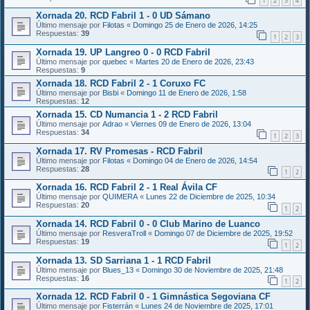
1
2
3
4
Xornada 20. RCD Fabril 1 - 0 UD Sámano
Último mensaje por
Filotas
«
Domingo 25 de Enero de 2026, 14:25
Respuestas:
39
1
2
3
Xornada 19. UP Langreo 0 - 0 RCD Fabril
Último mensaje por
quebec
«
Martes 20 de Enero de 2026, 23:43
Respuestas:
9
Xornada 18. RCD Fabril 2 - 1 Coruxo FC
Último mensaje por
Bisbi
«
Domingo 11 de Enero de 2026, 1:58
Respuestas:
12
Xornada 15. CD Numancia 1 - 2 RCD Fabril
Último mensaje por
Adrao
«
Viernes 09 de Enero de 2026, 13:04
Respuestas:
34
1
2
3
Xornada 17. RV Promesas - RCD Fabril
Último mensaje por
Filotas
«
Domingo 04 de Enero de 2026, 14:54
Respuestas:
28
1
2
Xornada 16. RCD Fabril 2 - 1 Real Ávila CF
Último mensaje por
QUIMERA
«
Lunes 22 de Diciembre de 2025, 10:34
Respuestas:
20
1
2
Xornada 14. RCD Fabril 0 - 0 Club Marino de Luanco
Último mensaje por
ResveraTroll
«
Domingo 07 de Diciembre de 2025, 19:52
Respuestas:
19
1
2
Xornada 13. SD Sarriana 1 - 1 RCD Fabril
Último mensaje por
Blues_13
«
Domingo 30 de Noviembre de 2025, 21:48
Respuestas:
16
1
2
Xornada 12. RCD Fabril 0 - 1 Gimnástica Segoviana CF
Último mensaje por
Fisterrán
«
Lunes 24 de Noviembre de 2025, 17:01