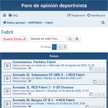
Foro de opinión deportivista
FAQ
Registrarse
Identificarse
B
Índice general
PARTIDOS
Fabril
u
Fabril
s
Buscar
Búsqueda avanzada
Nuevo Tema
c
a
1
2
Siguiente
33 temas
r
Temas
Comentarios. Partidos Fabril
Último mensaje por
tatukovic
«
Miércoles 05 de Agosto de 2026, 21:02
Respuestas:
34
1
2
3
Xornada 32. Salamanca CF UDS 0 - 1 RCD Fabril
Último mensaje por
Bisbi
«
Martes 21 de Abril de 2026, 0:47
Respuestas:
20
1
2
Xornada 31. RCD Fabril 3 - 0 UD Ourense
Último mensaje por
Marcos
«
Domingo 12 de Abril de 2026, 17:54
Respuestas:
42
1
2
3
Xornada 30. Burgos CF B 1 - 4 RCD Fabril
Último mensaje por
trempis
«
Martes 07 de Abril de 2026, 8:38
Respuestas:
49
1
2
3
4