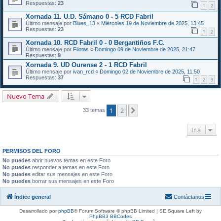
Respuestas:
23
1
2
Xornada 11. U.D. Sámano 0 - 5 RCD Fabril
Último mensaje por
Blues_13
«
Miércoles 19 de Noviembre de 2025, 13:45
Respuestas:
23
1
2
Xornada 10. RCD Fabril 0 - 0 Bergantiños F.C.
Último mensaje por
Filotas
«
Domingo 09 de Noviembre de 2025, 21:47
Respuestas:
9
Xornada 9. UD Ourense 2 - 1 RCD Fabril
Último mensaje por
ivan_rcd
«
Domingo 02 de Noviembre de 2025, 11:50
Respuestas:
37
1
2
3
Nuevo Tema
1
2
Siguiente
33 temas
Ir a
PERMISOS DEL FORO
No puedes
abrir nuevos temas en este Foro
No puedes
responder a temas en este Foro
No puedes
editar sus mensajes en este Foro
No puedes
borrar sus mensajes en este Foro
Índice general
Contáctanos
Desarrollado por
phpBB
® Forum Software © phpBB Limited | SE Square Left by
PhpBB3 BBCodes