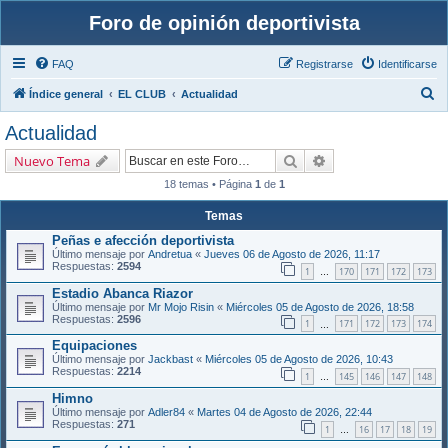
Foro de opinión deportivista
FAQ
Registrarse
Identificarse
B
Índice general
EL CLUB
Actualidad
u
Actualidad
s
Buscar
Búsqueda avanzada
Nuevo Tema
c
18 temas • Página
1
de
1
a
r
Temas
Peñas e afección deportivista
Último mensaje por
Andretua
«
Jueves 06 de Agosto de 2026, 11:17
Respuestas:
2594
1
170
171
172
173
…
Estadio Abanca Riazor
Último mensaje por
Mr Mojo Risin
«
Miércoles 05 de Agosto de 2026, 18:58
Respuestas:
2596
1
171
172
173
174
…
Equipaciones
Último mensaje por
Jackbast
«
Miércoles 05 de Agosto de 2026, 10:43
Respuestas:
2214
1
145
146
147
148
…
Himno
Último mensaje por
Adler84
«
Martes 04 de Agosto de 2026, 22:44
Respuestas:
271
1
16
17
18
19
…