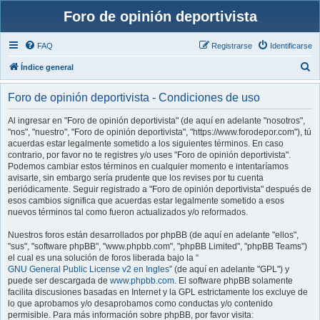
Foro de opinión deportivista
FAQ
Registrarse
Identificarse
B
Índice general
u
Foro de opinión deportivista - Condiciones de uso
s
c
Al ingresar en "Foro de opinión deportivista" (de aquí en adelante "nosotros",
"nos", "nuestro", "Foro de opinión deportivista", "https://www.forodepor.com"), tú
a
acuerdas estar legalmente sometido a los siguientes términos. En caso
r
contrario, por favor no te registres y/o uses "Foro de opinión deportivista".
Podemos cambiar estos términos en cualquier momento e intentaríamos
avisarte, sin embargo sería prudente que los revises por tu cuenta
periódicamente. Seguir registrado a "Foro de opinión deportivista" después de
esos cambios significa que acuerdas estar legalmente sometido a esos
nuevos términos tal como fueron actualizados y/o reformados.
Nuestros foros están desarrollados por phpBB (de aquí en adelante "ellos",
"sus", "software phpBB", "www.phpbb.com", "phpBB Limited", "phpBB Teams")
el cual es una solución de foros liberada bajo la “
GNU General Public License v2 en Ingles
” (de aquí en adelante "GPL") y
puede ser descargada de
www.phpbb.com
. El software phpBB solamente
facilita discusiones basadas en Internet y la GPL estrictamente los excluye de
lo que aprobamos y/o desaprobamos como conductas y/o contenido
permisible. Para más información sobre phpBB, por favor visita: