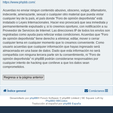
https://www.phpbb.com/
.
Acuerdas no enviar ningun contenido abusivo, obsceno, vulgar, difamatorio,
indecente, amenazante, sexual o cualquier otro material que pueda violar
cualquier ley de tu país, el país donde "Foro de opinión deportivista" está
instalado o Leyes Internacionales. Hacer eso provocará que sea inmediata y
permanentemente expulsado y, si lo creemos oportuno, con notificación a su
Proveedor de Servicios de Internet. Las direcciones IP de todos los envíos son
registradas como ayuda para reforzar estas condiciones. Acuerdas que "Foro
de opinión deportivista" tiene derecho a eliminar, editar, mover o cerrar
cualquier tema en cualquier momento que lo creamos conveniente. Como
usuario acuerdas que cualquier información que hayas ingresado será
almacenada en una base de datos. Dado que esta información no será
compartida con ninguna tercera parte sin tu consentimiento, ni "Foro de
opinión deportivista" ni phpBB podrán considerarse responsables por
cualquier intento de hacking que conlleve a que los datos sean
comprometidos.
Regresa a la página anterior
Índice general
Contáctanos
Desarrollado por
phpBB
® Forum Software © phpBB Limited | SE Square Left by
PhpBB3 BBCodes
Traducción al español por
phpBB España