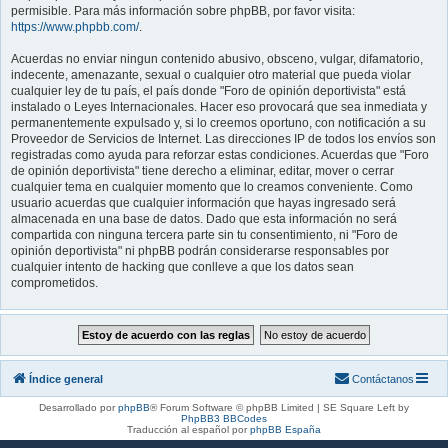
permisible. Para más información sobre phpBB, por favor visita:
https://www.phpbb.com/
.
Acuerdas no enviar ningun contenido abusivo, obsceno, vulgar, difamatorio,
indecente, amenazante, sexual o cualquier otro material que pueda violar
cualquier ley de tu país, el país donde "Foro de opinión deportivista" está
instalado o Leyes Internacionales. Hacer eso provocará que sea inmediata y
permanentemente expulsado y, si lo creemos oportuno, con notificación a su
Proveedor de Servicios de Internet. Las direcciones IP de todos los envíos son
registradas como ayuda para reforzar estas condiciones. Acuerdas que "Foro
de opinión deportivista" tiene derecho a eliminar, editar, mover o cerrar
cualquier tema en cualquier momento que lo creamos conveniente. Como
usuario acuerdas que cualquier información que hayas ingresado será
almacenada en una base de datos. Dado que esta información no será
compartida con ninguna tercera parte sin tu consentimiento, ni "Foro de
opinión deportivista" ni phpBB podrán considerarse responsables por
cualquier intento de hacking que conlleve a que los datos sean
comprometidos.
Índice general
Contáctanos
Desarrollado por
phpBB
® Forum Software © phpBB Limited | SE Square Left by
PhpBB3 BBCodes
Traducción al español por
phpBB España