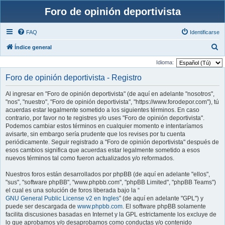
Foro de opinión deportivista
FAQ
Identificarse
B
Índice general
u
Idioma:
s
Foro de opinión deportivista - Registro
c
Al ingresar en "Foro de opinión deportivista" (de aquí en adelante "nosotros",
a
"nos", "nuestro", "Foro de opinión deportivista", "https://www.forodepor.com"), tú
r
acuerdas estar legalmente sometido a los siguientes términos. En caso
contrario, por favor no te registres y/o uses "Foro de opinión deportivista".
Podemos cambiar estos términos en cualquier momento e intentaríamos
avisarte, sin embargo sería prudente que los revises por tu cuenta
periódicamente. Seguir registrado a "Foro de opinión deportivista" después de
esos cambios significa que acuerdas estar legalmente sometido a esos
nuevos términos tal como fueron actualizados y/o reformados.
Nuestros foros están desarrollados por phpBB (de aquí en adelante "ellos",
"sus", "software phpBB", "www.phpbb.com", "phpBB Limited", "phpBB Teams")
el cual es una solución de foros liberada bajo la “
GNU General Public License v2 en Ingles
” (de aquí en adelante "GPL") y
puede ser descargada de
www.phpbb.com
. El software phpBB solamente
facilita discusiones basadas en Internet y la GPL estrictamente los excluye de
lo que aprobamos y/o desaprobamos como conductas y/o contenido