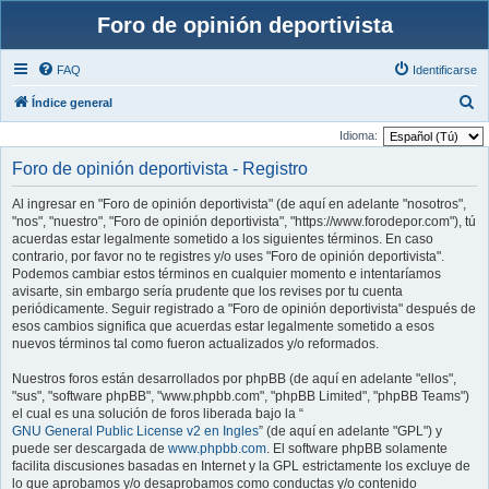
Foro de opinión deportivista
FAQ
Identificarse
B
Índice general
u
Idioma:
s
Foro de opinión deportivista - Registro
c
Al ingresar en "Foro de opinión deportivista" (de aquí en adelante "nosotros",
a
"nos", "nuestro", "Foro de opinión deportivista", "https://www.forodepor.com"), tú
r
acuerdas estar legalmente sometido a los siguientes términos. En caso
contrario, por favor no te registres y/o uses "Foro de opinión deportivista".
Podemos cambiar estos términos en cualquier momento e intentaríamos
avisarte, sin embargo sería prudente que los revises por tu cuenta
periódicamente. Seguir registrado a "Foro de opinión deportivista" después de
esos cambios significa que acuerdas estar legalmente sometido a esos
nuevos términos tal como fueron actualizados y/o reformados.
Nuestros foros están desarrollados por phpBB (de aquí en adelante "ellos",
"sus", "software phpBB", "www.phpbb.com", "phpBB Limited", "phpBB Teams")
el cual es una solución de foros liberada bajo la “
GNU General Public License v2 en Ingles
” (de aquí en adelante "GPL") y
puede ser descargada de
www.phpbb.com
. El software phpBB solamente
facilita discusiones basadas en Internet y la GPL estrictamente los excluye de
lo que aprobamos y/o desaprobamos como conductas y/o contenido