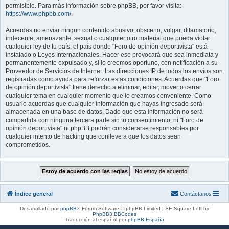
permisible. Para más información sobre phpBB, por favor visita:
https://www.phpbb.com/
.
Acuerdas no enviar ningun contenido abusivo, obsceno, vulgar, difamatorio,
indecente, amenazante, sexual o cualquier otro material que pueda violar
cualquier ley de tu país, el país donde "Foro de opinión deportivista" está
instalado o Leyes Internacionales. Hacer eso provocará que sea inmediata y
permanentemente expulsado y, si lo creemos oportuno, con notificación a su
Proveedor de Servicios de Internet. Las direcciones IP de todos los envíos son
registradas como ayuda para reforzar estas condiciones. Acuerdas que "Foro
de opinión deportivista" tiene derecho a eliminar, editar, mover o cerrar
cualquier tema en cualquier momento que lo creamos conveniente. Como
usuario acuerdas que cualquier información que hayas ingresado será
almacenada en una base de datos. Dado que esta información no será
compartida con ninguna tercera parte sin tu consentimiento, ni "Foro de
opinión deportivista" ni phpBB podrán considerarse responsables por
cualquier intento de hacking que conlleve a que los datos sean
comprometidos.
Índice general
Contáctanos
Desarrollado por
phpBB
® Forum Software © phpBB Limited | SE Square Left by
PhpBB3 BBCodes
Traducción al español por
phpBB España