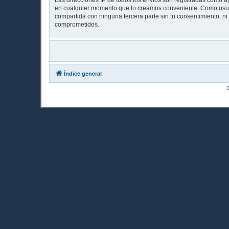
Las direcciones IP de todos los envíos son registradas como ay
en cualquier momento que lo creamos conveniente. Como usua
compartida con ninguna tercera parte sin tu consentimiento, n
comprometidos.
Índice general
D