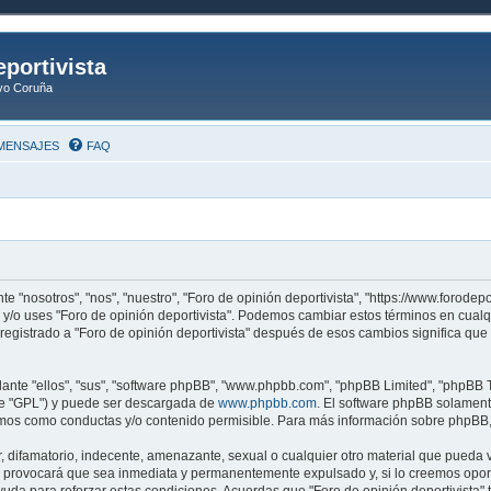
eportivista
ivo Coruña
MENSAJES
FAQ
te "nosotros", "nos", "nuestro", "Foro de opinión deportivista", "https://www.forode
res y/o uses "Foro de opinión deportivista". Podemos cambiar estos términos en cua
 registrado a "Foro de opinión deportivista" después de esos cambios significa q
nte "ellos", "sus", "software phpBB", "www.phpbb.com", "phpBB Limited", "phpBB Te
te "GPL") y puede ser descargada de
www.phpbb.com
. El software phpBB solamente
os como conductas y/o contenido permisible. Para más información sobre phpBB, p
difamatorio, indecente, amenazante, sexual o cualquier otro material que pueda vio
so provocará que sea inmediata y permanentemente expulsado y, si lo creemos oportu