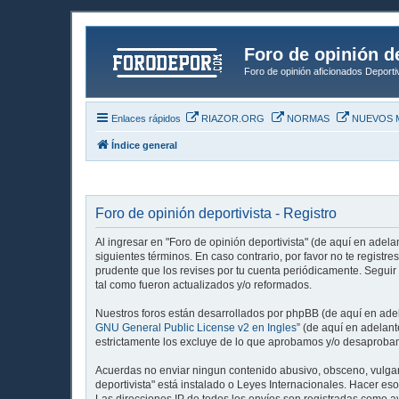
Foro de opinión d
Foro de opinión aficionados Deport
Enlaces rápidos
RIAZOR.ORG
NORMAS
NUEVOS 
Índice general
Foro de opinión deportivista - Registro
Al ingresar en "Foro de opinión deportivista" (de aquí en adelan
siguientes términos. En caso contrario, por favor no te regist
prudente que los revises por tu cuenta periódicamente. Seguir
tal como fueron actualizados y/o reformados.
Nuestros foros están desarrollados por phpBB (de aquí en adela
GNU General Public License v2 en Ingles
” (de aquí en adelan
estrictamente los excluye de lo que aprobamos y/o desaprobam
Acuerdas no enviar ningun contenido abusivo, obsceno, vulgar, 
deportivista" está instalado o Leyes Internacionales. Hacer e