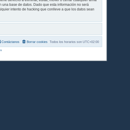
iene derecho a eliminar, editar, mover o cerrar cualquier tema
 una base de datos. Dado que esta información no será
lquier intento de hacking que conlleve a que los datos sean
Contáctanos
Borrar cookies
Todos los horarios son
UTC+02:00
s