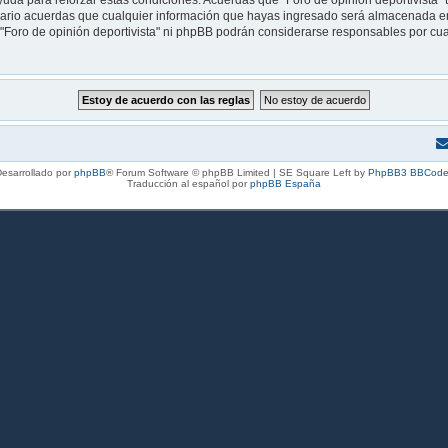
uda para reforzar estas condiciones. Acuerdas que "Foro de opinión deportivista" t
rio acuerdas que cualquier información que hayas ingresado será almacenada en
i "Foro de opinión deportivista" ni phpBB podrán considerarse responsables por cua
esarrollado por
phpBB
® Forum Software © phpBB Limited | SE Square Left by
PhpBB3 BBCode
Traducción al español por
phpBB España