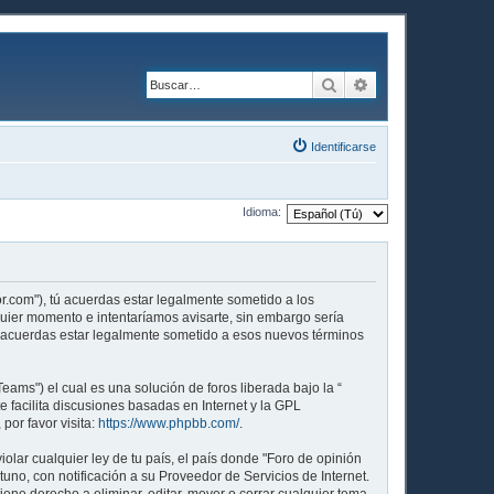
Buscar
Búsqueda avanzad
Identificarse
Idioma:
por.com"), tú acuerdas estar legalmente sometido a los
lquier momento e intentaríamos avisarte, sin embargo sería
ue acuerdas estar legalmente sometido a esos nuevos términos
ams") el cual es una solución de foros liberada bajo la “
 facilita discusiones basadas en Internet y la GPL
or favor visita:
https://www.phpbb.com/
.
lar cualquier ley de tu país, el país donde "Foro de opinión
no, con notificación a su Proveedor de Servicios de Internet.