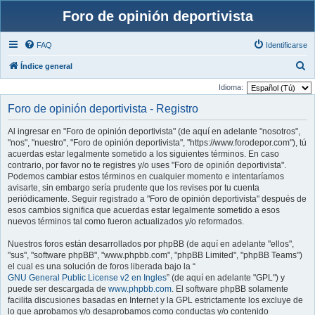
Foro de opinión deportivista
FAQ
Identificarse
B
Índice general
u
Idioma:
s
Foro de opinión deportivista - Registro
c
Al ingresar en "Foro de opinión deportivista" (de aquí en adelante "nosotros",
a
"nos", "nuestro", "Foro de opinión deportivista", "https://www.forodepor.com"), tú
r
acuerdas estar legalmente sometido a los siguientes términos. En caso
contrario, por favor no te registres y/o uses "Foro de opinión deportivista".
Podemos cambiar estos términos en cualquier momento e intentaríamos
avisarte, sin embargo sería prudente que los revises por tu cuenta
periódicamente. Seguir registrado a "Foro de opinión deportivista" después de
esos cambios significa que acuerdas estar legalmente sometido a esos
nuevos términos tal como fueron actualizados y/o reformados.
Nuestros foros están desarrollados por phpBB (de aquí en adelante "ellos",
"sus", "software phpBB", "www.phpbb.com", "phpBB Limited", "phpBB Teams")
el cual es una solución de foros liberada bajo la “
GNU General Public License v2 en Ingles
” (de aquí en adelante "GPL") y
puede ser descargada de
www.phpbb.com
. El software phpBB solamente
facilita discusiones basadas en Internet y la GPL estrictamente los excluye de
lo que aprobamos y/o desaprobamos como conductas y/o contenido