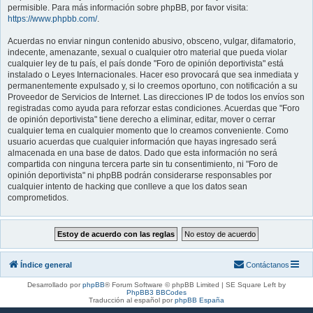
permisible. Para más información sobre phpBB, por favor visita:
https://www.phpbb.com/
.
Acuerdas no enviar ningun contenido abusivo, obsceno, vulgar, difamatorio,
indecente, amenazante, sexual o cualquier otro material que pueda violar
cualquier ley de tu país, el país donde "Foro de opinión deportivista" está
instalado o Leyes Internacionales. Hacer eso provocará que sea inmediata y
permanentemente expulsado y, si lo creemos oportuno, con notificación a su
Proveedor de Servicios de Internet. Las direcciones IP de todos los envíos son
registradas como ayuda para reforzar estas condiciones. Acuerdas que "Foro
de opinión deportivista" tiene derecho a eliminar, editar, mover o cerrar
cualquier tema en cualquier momento que lo creamos conveniente. Como
usuario acuerdas que cualquier información que hayas ingresado será
almacenada en una base de datos. Dado que esta información no será
compartida con ninguna tercera parte sin tu consentimiento, ni "Foro de
opinión deportivista" ni phpBB podrán considerarse responsables por
cualquier intento de hacking que conlleve a que los datos sean
comprometidos.
Índice general
Contáctanos
Desarrollado por
phpBB
® Forum Software © phpBB Limited | SE Square Left by
PhpBB3 BBCodes
Traducción al español por
phpBB España