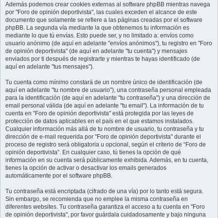
Además podemos crear cookies externas al software phpBB mientras navega
por "Foro de opinión deportivista", las cuales exceden el alcance de este
documento que solamente se refiere a las páginas creadas por el software
phpBB. La segunda vía mediante la que obtenemos tu información es
mediante lo que tú envías. Esto puede ser, y no limitado a: envíos como
usuario anónimo (de aquí en adelante "envíos anónimos"), tu registro en "Foro
de opinión deportivista" (de aquí en adelante "tu cuenta") y mensajes
enviados por ti después de registrarte y mientras te hayas identificado (de
aquí en adelante "tus mensajes").
Tu cuenta como mínimo constará de un nombre único de identificación (de
aquí en adelante "tu nombre de usuario"), una contraseña personal empleada
para la identificación (de aquí en adelante "tu contraseña") y una dirección de
email personal válida (de aquí en adelante "tu email"). La información de tu
cuenta en "Foro de opinión deportivista" está protegida por las leyes de
protección de datos aplicables en el país en el que estamos instalados.
Cualquier información más allá de tu nombre de usuario, tu contraseña y tu
dirección de e-mail requerida por "Foro de opinión deportivista" durante el
proceso de registro será obligatoria u opcional, según el criterio de “Foro de
opinión deportivista”. En cualquier caso, tú tienes la opción de qué
información en su cuenta será públicamente exhibida. Además, en tu cuenta,
tienes la opción de activar o desactivar los emails generados
automáticamente por el software phpBB.
Tu contraseña está encriptada (cifrado de una vía) por lo tanto está segura.
Sin embargo, se recomienda que no emplee la misma contraseña en
diferentes websites. Tu contraseña garantiza el acceso a tu cuenta en "Foro
de opinión deportivista", por favor guárdala cuidadosamente y bajo ninguna