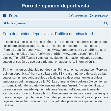
Foro de opinión deportivista
FAQ
Registrarse
Identificarse
B
Índice general
u
Foro de opinión deportivista - Política de privacidad
s
c
Esta política explica con detalle cómo "Foro de opinión deportivista" junto con
sus empresas asociadas (de aquí en adelante "nosotros", "nos", "nuestro",
a
"Foro de opinión deportivista", "https://www.forodepor.com") y phpBB (de aquí
r
en adelante "ellos", "sus", "software phpBB", "www.phpbb.com", "phpBB
Limited", "phpBB Teams") emplean cualquier información obtenida durante
cualquier sesión de uso por ti (de aquí en adelante "tu información").
Tu información es obtenida por dos vías. Primeramente, navegar por "Foro de
opinión deportivista" hará al software phpBB crear un número de cookies, las
cuales son un pequeño archivo de texto que se descargan en los archivos
temporales del navegador de tu PC. Las primeras dos cookies sólo contienen
un identificador de usuario (de aquí en adelante "user-id") y un identificador
de sesión anónima (de aquí en adelante "session-id"), automáticamente
asignada a ti por el software phpBB. Una tercera cookie se creará una vez que
hayas navegado por temas en "Foro de opinión deportivista" y se emplea para
registrar cuales han sido leídos, con objeto de optimizar tu experiencia de
usuario.