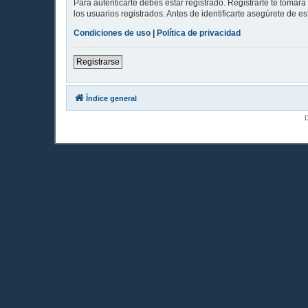
Para autenticarte debes estar registrado. Registrarte te tomar
los usuarios registrados. Antes de identificarte asegúrete de es
Condiciones de uso
|
Política de privacidad
Registrarse
Índice general
D