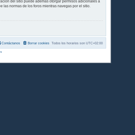
tración del sitio puede además otorgar permisos adicionales a
ee las normas de los foros mientras navegas por el sitio.
Contáctanos
Borrar cookies
Todos los horarios son
UTC+02:00
s