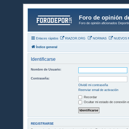
Foro de opinión d
Foro de opinión aficionados Deport
Enlaces rápidos
RIAZOR.ORG
NORMAS
NUEVOS 
Índice general
Identificarse
Nombre de Usuario:
Contraseña:
Olvidé mi contraseña
Reenviar email de activación
Recordar
Ocultar mi estado de conexión e
REGISTRARSE