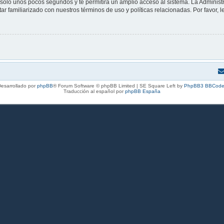
á solo unos pocos segundos y te permitirá un amplio acceso al sistema. La Adminis
tar familiarizado con nuestros términos de uso y políticas relacionadas. Por favor, l
esarrollado por
phpBB
® Forum Software © phpBB Limited | SE Square Left by
PhpBB3 BBCode
Traducción al español por
phpBB España