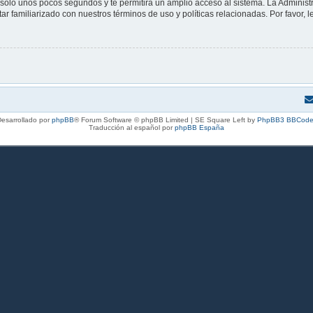
á solo unos pocos segundos y te permitirá un amplio acceso al sistema. La Adminis
tar familiarizado con nuestros términos de uso y políticas relacionadas. Por favor, l
esarrollado por
phpBB
® Forum Software © phpBB Limited | SE Square Left by
PhpBB3 BBCode
Traducción al español por
phpBB España