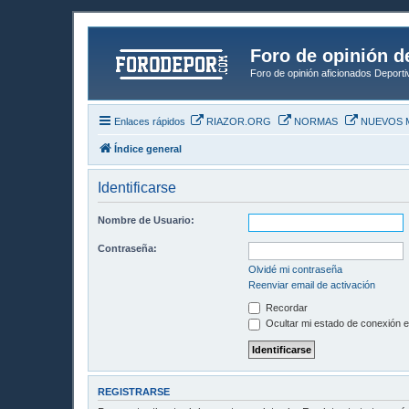
Foro de opinión d
Foro de opinión aficionados Deport
Enlaces rápidos
RIAZOR.ORG
NORMAS
NUEVOS 
Índice general
Identificarse
Nombre de Usuario:
Contraseña:
Olvidé mi contraseña
Reenviar email de activación
Recordar
Ocultar mi estado de conexión e
REGISTRARSE