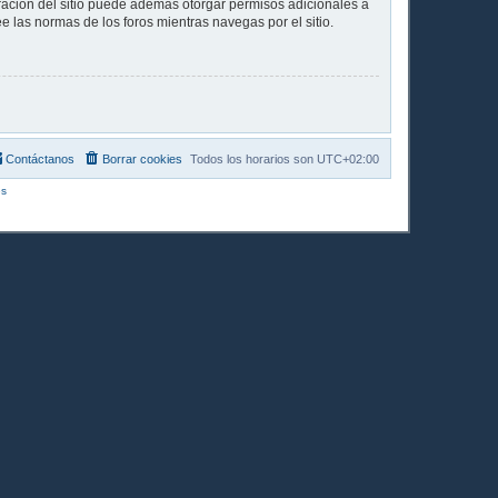
tración del sitio puede además otorgar permisos adicionales a
ee las normas de los foros mientras navegas por el sitio.
Contáctanos
Borrar cookies
Todos los horarios son
UTC+02:00
s