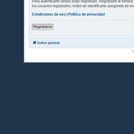
Para autenticarte debes estar registrado. Registrarte te tomar
los usuarios registrados. Antes de identificarte asegúrete de es
Condiciones de uso
|
Política de privacidad
Registrarse
Índice general
D