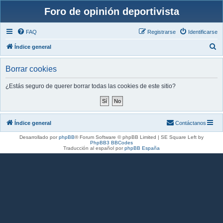
Foro de opinión deportivista
FAQ
Registrarse
Identificarse
B
Índice general
u
Borrar cookies
s
c
¿Estás seguro de querer borrar todas las cookies de este sitio?
a
r
Índice general
Contáctanos
Desarrollado por
phpBB
® Forum Software © phpBB Limited | SE Square Left by
PhpBB3 BBCodes
Traducción al español por
phpBB España