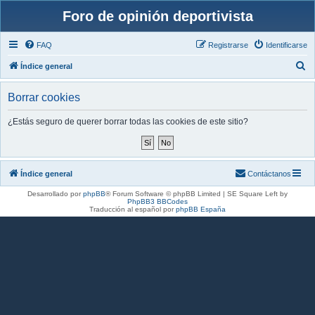
Foro de opinión deportivista
FAQ
Registrarse
Identificarse
B
Índice general
u
Borrar cookies
s
c
¿Estás seguro de querer borrar todas las cookies de este sitio?
a
r
Índice general
Contáctanos
Desarrollado por
phpBB
® Forum Software © phpBB Limited | SE Square Left by
PhpBB3 BBCodes
Traducción al español por
phpBB España