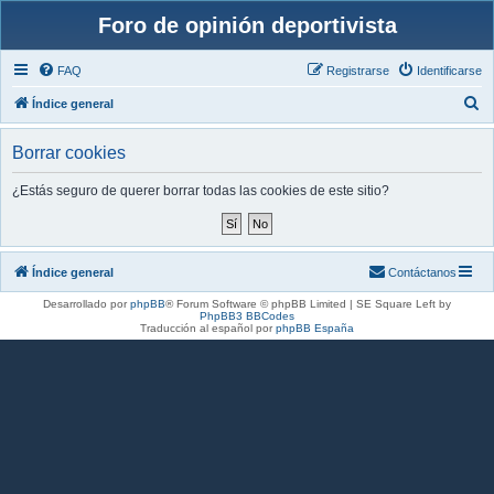
Foro de opinión deportivista
FAQ
Registrarse
Identificarse
B
Índice general
u
Borrar cookies
s
c
¿Estás seguro de querer borrar todas las cookies de este sitio?
a
r
Índice general
Contáctanos
Desarrollado por
phpBB
® Forum Software © phpBB Limited | SE Square Left by
PhpBB3 BBCodes
Traducción al español por
phpBB España