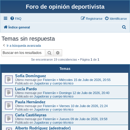
Foro de opinión deportivista
FAQ
Registrarse
Identificarse
B
Índice general
u
Temas sin respuesta
s
Ir a búsqueda avanzada
c
Buscar
Búsqueda avanzada
a
Se encontraron 19 coincidencias • Página
1
de
1
r
Temas
Sofía Domínguez
Último mensaje por
Fisterrán
«
Miércoles 15 de Julio de 2026, 20:55
Publicado en
Jugadoras y cuerpo técnico
Lucía Pardo
Último mensaje por
Fisterrán
«
Domingo 12 de Julio de 2026, 20:40
Publicado en
Jugadoras y cuerpo técnico
Paula Hernández
Último mensaje por
Fisterrán
«
Viernes 10 de Julio de 2026, 21:24
Publicado en
Jugadoras y cuerpo técnico
Carla Castiñeyras
Último mensaje por
Fisterrán
«
Jueves 09 de Julio de 2026, 19:58
Publicado en
Jugadoras y cuerpo técnico
Alberto Rodríguez (adestrador)