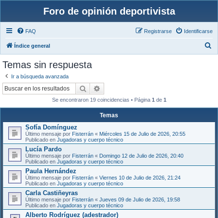
Foro de opinión deportivista
FAQ
Registrarse
Identificarse
B
Índice general
u
Temas sin respuesta
s
Ir a búsqueda avanzada
c
Buscar
Búsqueda avanzada
a
Se encontraron 19 coincidencias • Página
1
de
1
r
Temas
Sofía Domínguez
Último mensaje por
Fisterrán
«
Miércoles 15 de Julio de 2026, 20:55
Publicado en
Jugadoras y cuerpo técnico
Lucía Pardo
Último mensaje por
Fisterrán
«
Domingo 12 de Julio de 2026, 20:40
Publicado en
Jugadoras y cuerpo técnico
Paula Hernández
Último mensaje por
Fisterrán
«
Viernes 10 de Julio de 2026, 21:24
Publicado en
Jugadoras y cuerpo técnico
Carla Castiñeyras
Último mensaje por
Fisterrán
«
Jueves 09 de Julio de 2026, 19:58
Publicado en
Jugadoras y cuerpo técnico
Alberto Rodríguez (adestrador)