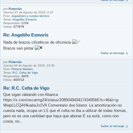
por
Fisterrán
Viernes 07 de Agosto de 2026, 0:37
Foro:
Jugadores y cuerpo técnico
Tema:
Angeliño Esmorís
Respuestas:
1724
Vistas:
277878
Re: Angeliño Esmorís
Nada de brazos cilíndricos de oficinista
Brazos sen pintar
Saltar al mensaje
por
Fisterrán
Jueves 06 de Agosto de 2026, 23:35
Foro:
Primera División
Tema:
R.C. Celta de Vigo
Respuestas:
3475
Vistas:
403713
Re: R.C. Celta de Vigo
Que sigan rabiando con Abanca
https://x.com/oscarmg24/status/2085049434174349566?s=46&t=g-
WwpLLCQAHkiaitaJo1VA Comentario dun fulano: La amortización no
cuesta nada, ocupa un LS que el celta no iba a utilizar de todas formas,
pero no es una cantidad que haya que abonar E xa está, como non
costa, no...
Saltar al mensaje