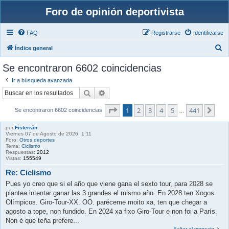
Foro de opinión deportivista
FAQ
Registrarse
Identificarse
B
Índice general
u
Se encontraron 6602 coincidencias
s
Ir a búsqueda avanzada
c
Buscar
Búsqueda avanzada
a
Página
1
de
441
1
2
3
4
5
441
r
Sigu
Se encontraron 6602 coincidencias
…
por
Fisterrán
Viernes 07 de Agosto de 2026, 1:11
Foro:
Otros deportes
Tema:
Ciclismo
Respuestas:
2012
Vistas:
155549
Re: Ciclismo
Pues yo creo que si el año que viene gana el sexto tour, para 2028 se
plantea intentar ganar las 3 grandes el mismo año. En 2028 ten Xogos
Olímpicos. Giro-Tour-XX. OO. paréceme moito xa, ten que chegar a
agosto a tope, non fundido. En 2024 xa fixo Giro-Tour e non foi a París.
Non é que teña prefere...
Saltar al mensaje