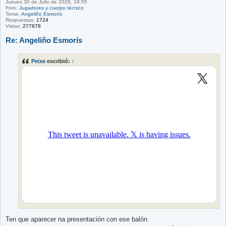
Jueves 30 de Julio de 2026, 18:55
Foro:
Jugadores y cuerpo técnico
Tema:
Angeliño Esmorís
Respuestas:
1724
Vistas:
277878
Re: Angeliño Esmorís
Peixe
escribió:
↑
Ten que aparecer na presentación con ese balón.