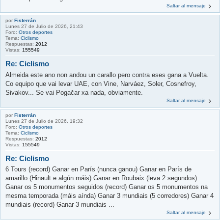
Saltar al mensaje
por
Fisterrán
Lunes 27 de Julio de 2026, 21:43
Foro:
Otros deportes
Tema:
Ciclismo
Respuestas:
2012
Vistas:
155549
Re: Ciclismo
Almeida este ano non andou un carallo pero contra eses gana a Vuelta.
Co equipo que vai levar UAE, con Vine, Narváez, Soler, Cosnefroy,
Sivakov... Se vai Pogačar xa nada, obviamente.
Saltar al mensaje
por
Fisterrán
Lunes 27 de Julio de 2026, 19:32
Foro:
Otros deportes
Tema:
Ciclismo
Respuestas:
2012
Vistas:
155549
Re: Ciclismo
6 Tours (record) Ganar en París (nunca ganou) Ganar en París de
amarillo (Hinault e algún máis) Ganar en Roubaix (leva 2 segundos)
Ganar os 5 monumentos seguidos (record) Ganar os 5 monumentos na
mesma temporada (máis aínda) Ganar 3 mundiais (5 corredores) Ganar 4
mundiais (record) Ganar 3 mundiais ...
Saltar al mensaje