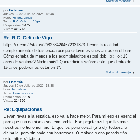
Saltar al mensaje
por
Fisterrán
Jueves 30 de Julio de 2026, 18:46
Foro:
Primera División
Tema:
R.C. Celta de Vigo
Respuestas:
3475
Vistas:
403713
Re: R.C. Celta de Vigo
https://x.com/i/status/2082784264572031373 Tienen la realidad
completamente distorsionada porque estuvimos unos añitos en el barro.
Cómo echaba de menos a los acomplejaditos estos! :lol: :lol: :lol: 15
anos de ventaxa? Nada máis? Quere dicir a señora esta que dentro de
15 anos poderemos estar en 1ª...
Saltar al mensaje
por
Fisterrán
Jueves 30 de Julio de 2026, 18:38
Foro:
Actualidad
Tema:
Equipaciones
Respuestas:
2215
Vistas:
224756
Re: Equipaciones
Llevan rayas a la espalda, eso ya la hace mejor. Para mi eso es esencial
para que una camiseta sea comprable. Ese pegote azul que llevamos
nosotros no tiene nombre. El que les pone dorsal (allá él), todavía lo
disimula, pero sin nada son horrorosas. O Málaga o ano pasado tiña
esto: https://static.g...