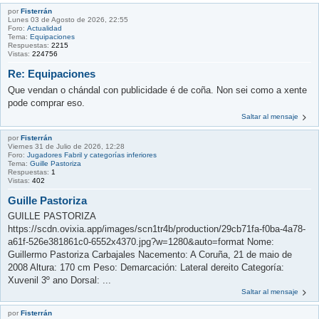
por
Fisterrán
Lunes 03 de Agosto de 2026, 22:55
Foro:
Actualidad
Tema:
Equipaciones
Respuestas:
2215
Vistas:
224756
Re: Equipaciones
Que vendan o chándal con publicidade é de coña. Non sei como a xente
pode comprar eso.
Saltar al mensaje
por
Fisterrán
Viernes 31 de Julio de 2026, 12:28
Foro:
Jugadores Fabril y categorías inferiores
Tema:
Guille Pastoriza
Respuestas:
1
Vistas:
402
Guille Pastoriza
GUILLE PASTORIZA
https://scdn.ovixia.app/images/scn1tr4b/production/29cb71fa-f0ba-4a78-
a61f-526e381861c0-6552x4370.jpg?w=1280&auto=format Nome:
Guillermo Pastoriza Carbajales Nacemento: A Coruña, 21 de maio de
2008 Altura: 170 cm Peso: Demarcación: Lateral dereito Categoría:
Xuvenil 3º ano Dorsal: ...
Saltar al mensaje
por
Fisterrán