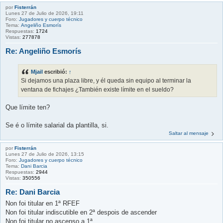
por
Fisterrán
Lunes 27 de Julio de 2026, 19:11
Foro:
Jugadores y cuerpo técnico
Tema:
Angeliño Esmorís
Respuestas:
1724
Vistas:
277878
Re: Angeliño Esmorís
Mjail
escribió:
↑
Si dejamos una plaza libre, y él queda sin equipo al terminar la
ventana de fichajes ¿También existe límite en el sueldo?
Que límite ten?
Se é o límite salarial da plantilla, si.
Saltar al mensaje
por
Fisterrán
Lunes 27 de Julio de 2026, 13:15
Foro:
Jugadores y cuerpo técnico
Tema:
Dani Barcia
Respuestas:
2944
Vistas:
350556
Re: Dani Barcia
Non foi titular en 1ª RFEF
Non foi titular indiscutible en 2ª despois de ascender
Non foi titular no ascenso a 1ª