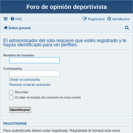
Foro de opinión deportivista
FAQ
Registrarse
Identificarse
B
Índice general
u
El administrador del sitio requiere que estés registrado y te
s
hayas identificado para ver perfiles.
c
Nombre de Usuario:
a
r
Contraseña:
Olvidé mi contraseña
Reenviar email de activación
Recordar
Ocultar mi estado de conexión en esta sesión
REGISTRARSE
Para autenticarte debes estar registrado. Registrarte te tomará solo unos