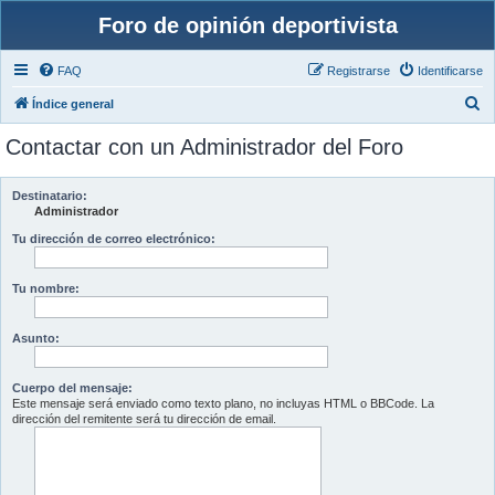
Foro de opinión deportivista
FAQ
Registrarse
Identificarse
B
Índice general
u
Contactar con un Administrador del Foro
s
c
Destinatario:
a
Administrador
r
Tu dirección de correo electrónico:
Tu nombre:
Asunto:
Cuerpo del mensaje:
Este mensaje será enviado como texto plano, no incluyas HTML o BBCode. La
dirección del remitente será tu dirección de email.