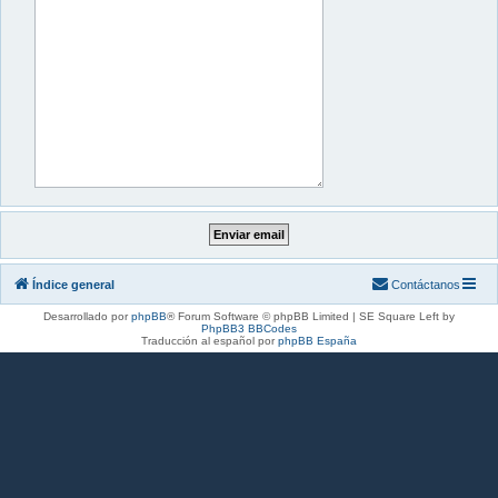
Índice general
Contáctanos
Desarrollado por
phpBB
® Forum Software © phpBB Limited | SE Square Left by
PhpBB3 BBCodes
Traducción al español por
phpBB España