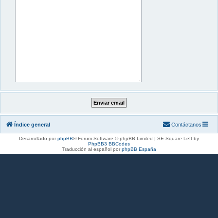
Índice general
Contáctanos
Desarrollado por
phpBB
® Forum Software © phpBB Limited | SE Square Left by
PhpBB3 BBCodes
Traducción al español por
phpBB España