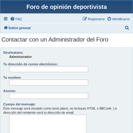
Foro de opinión deportivista
FAQ
Registrarse
Identificarse
B
Índice general
u
Contactar con un Administrador del Foro
s
c
Destinatario:
a
Administrador
r
Tu dirección de correo electrónico:
Tu nombre:
Asunto:
Cuerpo del mensaje:
Este mensaje será enviado como texto plano, no incluyas HTML o BBCode. La
dirección del remitente será tu dirección de email.