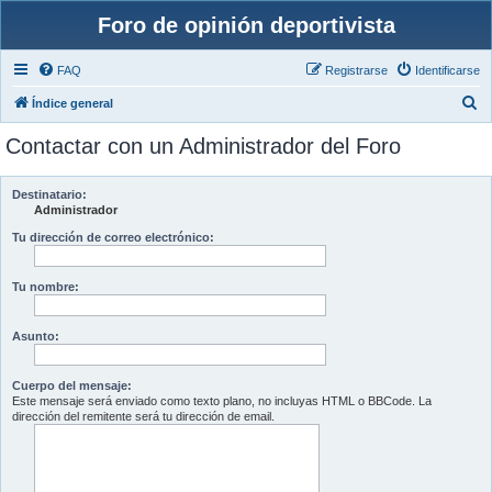
Foro de opinión deportivista
FAQ
Registrarse
Identificarse
B
Índice general
u
Contactar con un Administrador del Foro
s
c
Destinatario:
a
Administrador
r
Tu dirección de correo electrónico:
Tu nombre:
Asunto:
Cuerpo del mensaje:
Este mensaje será enviado como texto plano, no incluyas HTML o BBCode. La
dirección del remitente será tu dirección de email.