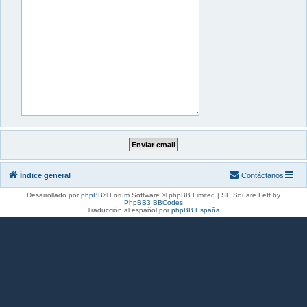
Índice general
Contáctanos
Desarrollado por
phpBB
® Forum Software © phpBB Limited | SE Square Left by
PhpBB3 BBCodes
Traducción al español por
phpBB España