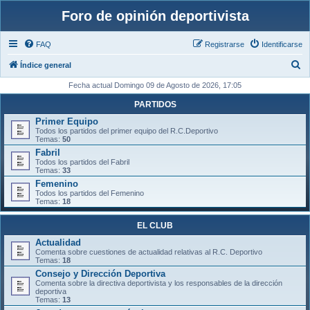
Foro de opinión deportivista
FAQ
Registrarse
Identificarse
B
Índice general
u
Fecha actual Domingo 09 de Agosto de 2026, 17:05
s
PARTIDOS
c
Primer Equipo
Todos los partidos del primer equipo del R.C.Deportivo
a
Temas:
50
r
Fabril
Todos los partidos del Fabril
Temas:
33
Femenino
Todos los partidos del Femenino
Temas:
18
EL CLUB
Actualidad
Comenta sobre cuestiones de actualidad relativas al R.C. Deportivo
Temas:
18
Consejo y Dirección Deportiva
Comenta sobre la directiva deportivista y los responsables de la dirección
deportiva
Temas:
13