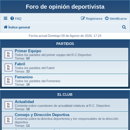
Foro de opinión deportivista
FAQ
Registrarse
Identificarse
B
Índice general
u
Fecha actual Domingo 09 de Agosto de 2026, 17:24
s
PARTIDOS
c
Primer Equipo
Todos los partidos del primer equipo del R.C.Deportivo
a
Temas:
50
r
Fabril
Todos los partidos del Fabril
Temas:
33
Femenino
Todos los partidos del Femenino
Temas:
18
EL CLUB
Actualidad
Comenta sobre cuestiones de actualidad relativas al R.C. Deportivo
Temas:
18
Consejo y Dirección Deportiva
Comenta sobre la directiva deportivista y los responsables de la dirección
deportiva
Temas:
13