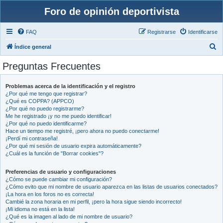
Foro de opinión deportivista
FAQ
Registrarse
Identificarse
B
Índice general
u
Preguntas Frecuentes
s
c
Problemas acerca de la identificación y el registro
¿Por qué me tengo que registrar?
a
¿Qué es COPPA? (APPCO)
r
¿Por qué no puedo registrarme?
Me he registrado ¡y no me puedo identificar!
¿Por qué no puedo identificarme?
Hace un tiempo me registré, ¡pero ahora no puedo conectarme!
¡Perdí mi contraseña!
¿Por qué mi sesión de usuario expira automáticamente?
¿Cuál es la función de "Borrar cookies"?
Preferencias de usuario y configuraciones
¿Cómo se puede cambiar mi configuración?
¿Cómo evito que mi nombre de usuario aparezca en las listas de usuarios conectados?
¡La hora en los foros no es correcta!
Cambié la zona horaria en mi perfil, ¡pero la hora sigue siendo incorrecto!
¡Mi idioma no está en la lista!
¿Qué es la imagen al lado de mi nombre de usuario?