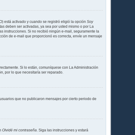
O) está activado y cuando se registró eligió la opción
Soy
tas deben ser activadas, ya sea por usted mismo o por La
 las instrucciones. Si no recibió ningún e-mail, seguramente la
rección de e-mail que proporcionó es correcta, envíe un mensaje
rrectamente. Si lo están, comuníquese con La Administración
n, por lo que necesitaría ser reparado.
usuarios que no publicaron mensajes por cierto periodo de
en
Olvidé mi contraseña
. Siga las instrucciones y estará