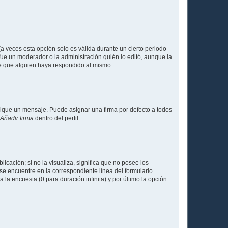
a veces esta opción solo es válida durante un cierto periodo
fue un moderador o la administración quién lo editó, aunque la
de que alguien haya respondido al mismo.
que un mensaje. Puede asignar una firma por defecto a todos
Añadir firma
dentro del perfil.
cación; si no la visualiza, significa que no posee los
e encuentre en la correspondiente línea del formulario.
la encuesta (0 para duración infinita) y por último la opción