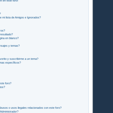
n en este foro!
?
e mi lista de Amigos e Ignorados?
ros?
resultado?
ina en blanco?
nsajes y temas?
vorito y suscribirme a un tema?
emas específicos?
ste foro?
tos?
busos o usos ilegales relacionados con este foro?
Administrador?