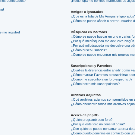
arios conectados?
¡Recibí spam o correos maliciosos de alguie
to!
Amigos e Ignorados
¿Qué es la lista de Mis Amigos e Ignorados
¿Cómo se puede añadir o borrar usuarios d
Búsqueda en los foros
e me registre!
¿Cómo se puede buscar en uno o varios fo
¿Por qué mi búsqueda me devuelve ningún 
¿Por qué mi búsqueda me devuelve una pág
¿Cómo busco usuarios?
¿Como se puede encontrar mis propios me
Suscripciones y Favoritos
¿Cuál es la diferencia entre añadir como Fa
¿Cómo marcar Favoritos o suscribirse a t
¿Cómo me suscribo a un foro específico?
¿Cómo borro mis suscripciones?
Archivos Adjuntos
¿Qué archivos adjuntos son permitidos en e
¿Cómo encuentro todos mis archivos adjun
Acerca de phpBB
¿Quién programó este foro?
¿Por qué este foro no tiene tal cosa?
¿Con quién se puede contactar acerca de a
¿Cómo puedo ponerme en contacto con un 