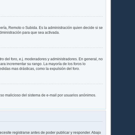
lería, Remoto o Subida. Es la administración quien decide si se
ministración para que sea activada.
o del foro, e.j. moderadores y administradores. En general, no
ara incrementar su rango. La mayoría de los foros lo
didas mas drásticas, como la expulsión del foro.
l uso malicioso del sistema de e-mail por usuarios anónimos.
cesite registrarse antes de poder publicar y responder. Abajo