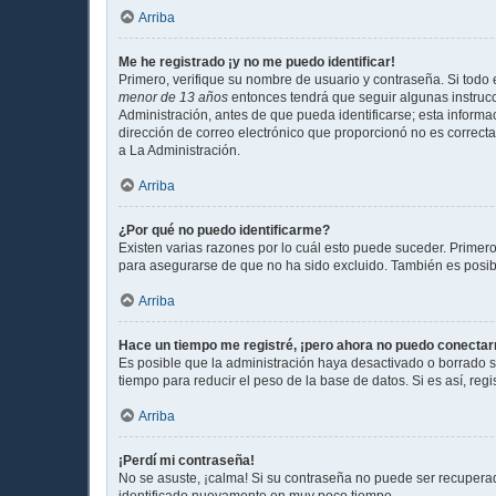
Arriba
Me he registrado ¡y no me puedo identificar!
Primero, verifique su nombre de usuario y contraseña. Si todo e
menor de 13 años
entonces tendrá que seguir algunas instrucc
Administración, antes de que pueda identificarse; esta informaci
dirección de correo electrónico que proporcionó no es correcta
a La Administración.
Arriba
¿Por qué no puedo identificarme?
Existen varias razones por lo cuál esto puede suceder. Prime
para asegurarse de que no ha sido excluido. También es posible
Arriba
Hace un tiempo me registré, ¡pero ahora no puedo conecta
Es posible que la administración haya desactivado o borrado 
tiempo para reducir el peso de la base de datos. Si es así, regi
Arriba
¡Perdí mi contraseña!
No se asuste, ¡calma! Si su contraseña no puede ser recuperada
identificado nuevamente en muy poco tiempo.