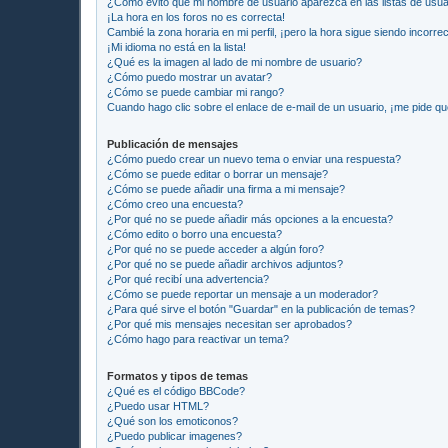
¿Cómo evito que mi nombre de usuario aparezca en las listas de usu
¡La hora en los foros no es correcta!
Cambié la zona horaria en mi perfil, ¡pero la hora sigue siendo incorrec
¡Mi idioma no está en la lista!
¿Qué es la imagen al lado de mi nombre de usuario?
¿Cómo puedo mostrar un avatar?
¿Cómo se puede cambiar mi rango?
Cuando hago clic sobre el enlace de e-mail de un usuario, ¡me pide qu
Publicación de mensajes
¿Cómo puedo crear un nuevo tema o enviar una respuesta?
¿Cómo se puede editar o borrar un mensaje?
¿Cómo se puede añadir una firma a mi mensaje?
¿Cómo creo una encuesta?
¿Por qué no se puede añadir más opciones a la encuesta?
¿Cómo edito o borro una encuesta?
¿Por qué no se puede acceder a algún foro?
¿Por qué no se puede añadir archivos adjuntos?
¿Por qué recibí una advertencia?
¿Cómo se puede reportar un mensaje a un moderador?
¿Para qué sirve el botón "Guardar" en la publicación de temas?
¿Por qué mis mensajes necesitan ser aprobados?
¿Cómo hago para reactivar un tema?
Formatos y tipos de temas
¿Qué es el código BBCode?
¿Puedo usar HTML?
¿Qué son los emoticonos?
¿Puedo publicar imagenes?