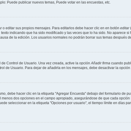
mplo: Puede publicar nuevos temas, Puede votar en las encuestas, etc.
 o editar sus propios mensajes. Para editarlos debe hacer clic en en botón
editar
(
texto indicando que ha sido modificado y las veces que lo ha sido. No aparece si 
a causa de la edición. Los usuarios normales no podrán borrar sus temas después 
 de Control de Usuario. Una vez creada, active la opción
Añadir firma
cuando publi
trol de Usuario. Para dejar de añadirla en los mensajes, debe desactivar la opción
o, debe hacer clic en la etiqueta "Agregar Encuesta" debajo del formulario de publi
y al menos dos opciones en el campo apropiado, asegurándose de que cada opción s
e seleccionar en la etiqueta "Opciones por usuario", el tiempo límite en días para 