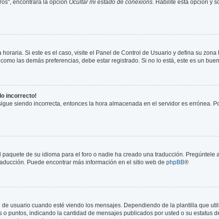
ros", encontrará la opción
Ocultar mi estado de conexións
. Habilite esta opción y
horaria. Si este es el caso, visite el Panel de Control de Usuario y defina su zona
 como las demás preferencias, debe estar registrado. Si no lo está, este es un bu
do incorrecto!
 sigue siendo incorrecta, entonces la hora almacenada en el servidor es errónea. P
l paquete de su idioma para el foro o nadie ha creado una traducción. Pregúntele a
 traducción. Puede encontrar más información en el sitio web de
phpBB
®
usuario cuando esté viendo los mensajes. Dependiendo de la plantilla que utilice
es o puntos, indicando la cantidad de mensajes publicados por usted o su estatus