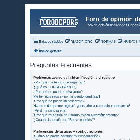
Foro de opinión d
Foro de opinión aficionados Deport
Enlaces rápidos
RIAZOR.ORG
NORMAS
NUEVOS 
Índice general
Preguntas Frecuentes
Problemas acerca de la identificación y el registro
¿Por qué me tengo que registrar?
¿Qué es COPPA? (APPCO)
¿Por qué no puedo registrarme?
Me he registrado ¡y no me puedo identificar!
¿Por qué no puedo identificarme?
Hace un tiempo me registré, ¡pero ahora no puedo conectarme!
¡Perdí mi contraseña!
¿Por qué mi sesión de usuario expira automáticamente?
¿Cuál es la función de "Borrar cookies"?
Preferencias de usuario y configuraciones
¿Cómo se puede cambiar mi configuración?