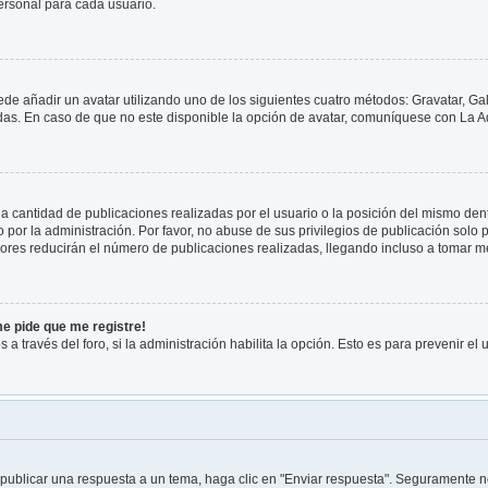
ersonal para cada usuario.
ede añadir un avatar utilizando uno de los siguientes cuatro métodos: Gravatar, Ga
s. En caso de que no este disponible la opción de avatar, comuníquese con La Ad
 cantidad de publicaciones realizadas por el usuario o la posición del mismo dentr
or la administración. Por favor, no abuse de sus privilegios de publicación solo p
ores reducirán el número de publicaciones realizadas, llegando incluso a tomar me
me pide que me registre!
 a través del foro, si la administración habilita la opción. Esto es para prevenir e
publicar una respuesta a un tema, haga clic en "Enviar respuesta". Seguramente ne